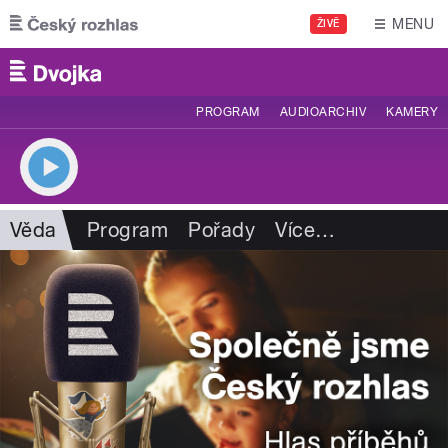
Přejít k hlavnímu obsahu
MENU
ŽIVĚ
PROGRAM
AUDIOARCHIV
KAMERY
Věda
Program
Pořady
Více
…