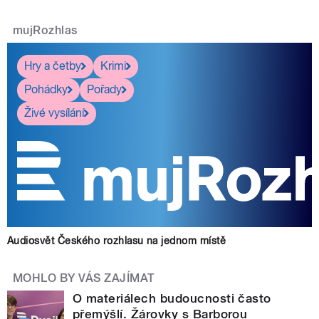
mujRozhlas
Hry a četby
Krimi
Pohádky
Pořady
Živé vysílání
Audiosvět Českého rozhlasu na jednom místě
MOHLO BY VÁS ZAJÍMAT
O materiálech budoucnosti často
přemýšlí. Žárovky s Barborou