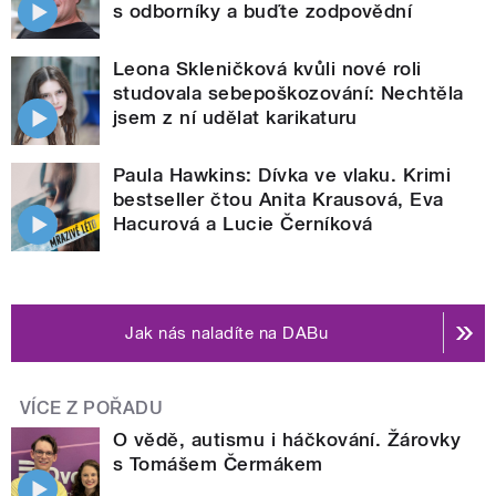
s odborníky a buďte zodpovědní
Leona Skleničková kvůli nové roli
studovala sebepoškozování: Nechtěla
jsem z ní udělat karikaturu
Paula Hawkins: Dívka ve vlaku. Krimi
bestseller čtou Anita Krausová, Eva
Hacurová a Lucie Černíková
Jak nás naladíte na DABu
VÍCE Z POŘADU
O vědě, autismu i háčkování. Žárovky
s Tomášem Čermákem