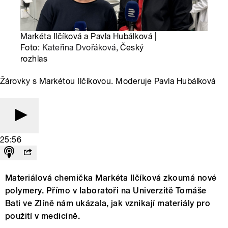
Markéta Ilčíková a Pavla Hubálková |
Foto:
Kateřina Dvořáková
, Český
rozhlas
Žárovky s Markétou Ilčíkovou. Moderuje Pavla Hubálková
25:56
Materiálová chemička Markéta Ilčíková zkoumá nové
polymery. Přímo v laboratoři na Univerzitě Tomáše
Bati ve Zlíně nám ukázala, jak vznikají materiály pro
použití v medicíně.