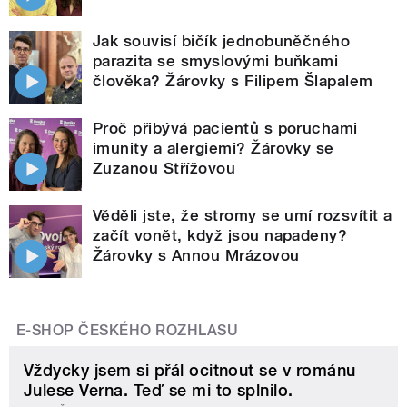
Jak souvisí bičík jednobuněčného
parazita se smyslovými buňkami
člověka? Žárovky s Filipem Šlapalem
Proč přibývá pacientů s poruchami
imunity a alergiemi? Žárovky se
Zuzanou Střížovou
Věděli jste, že stromy se umí rozsvítit a
začít vonět, když jsou napadeny?
Žárovky s Annou Mrázovou
E-SHOP ČESKÉHO ROZHLASU
Vždycky jsem si přál ocitnout se v románu
Julese Verna. Teď se mi to splnilo.