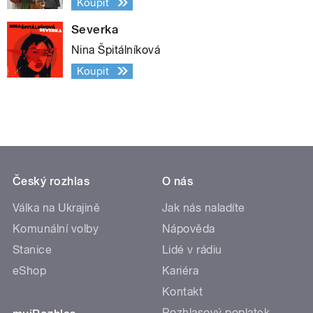
Koupit
Severka
Nina Špitálníková
Koupit
Český rozhlas
O nás
Válka na Ukrajině
Jak nás naladíte
Komunální volby
Nápověda
Stanice
Lidé v rádiu
eShop
Kariéra
Kontakt
Rozhlasový poplatek