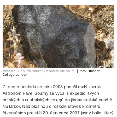
Meteorit Bunburra nalezený v Austrálské poušti
|
foto:
Imperial
College London
Z tohoto pohledu se roku 2008 podařil malý zázrak.
Astronom Pavel Spurný se vydal s expedicí svých
britských a australských kolegů do jihoaustralské pouště
Nullarbor. Nad plošinou o rozloze stovek kilometrů
čtverečních proletěl 20. července 2007 jasný bolid, který