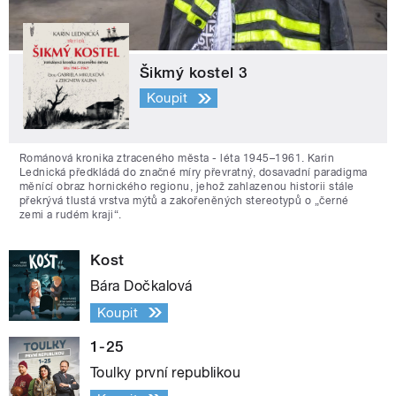
Šikmý kostel 3
Koupit
Románová kronika ztraceného města - léta 1945–1961. Karin
Lednická předkládá do značné míry převratný, dosavadní paradigma
měnící obraz hornického regionu, jehož zahlazenou historii stále
překrývá tlustá vrstva mýtů a zakořeněných stereotypů o „černé
zemi a rudém kraji“.
Kost
Bára Dočkalová
Koupit
1-25
Toulky první republikou