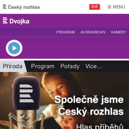
Přejít k hlavnímu obsahu
MENU
ŽIVĚ
PROGRAM
AUDIOARCHIV
KAMERY
Příroda
Program
Pořady
Více
…