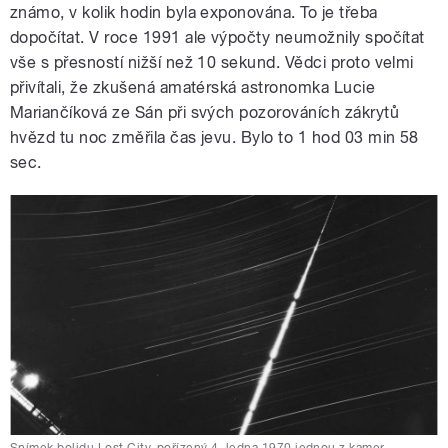
známo, v kolik hodin byla exponována. To je třeba
dopočítat. V roce 1991 ale výpočty neumožnily spočítat
vše s přesností nižší než 10 sekund. Vědci proto velmi
přivítali, že zkušená amatérská astronomka Lucie
Mariančíková ze Sán při svých pozorováních zákrytů
hvězd tu noc změřila čas jevu. Bylo to 1 hod 03 min 58
sec.