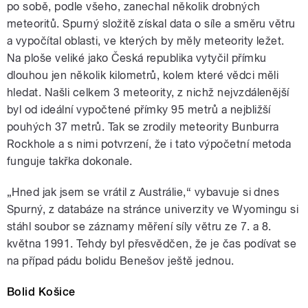
po sobě, podle všeho, zanechal několik drobných
meteoritů. Spurný složitě získal data o síle a směru větru
a vypočítal oblasti, ve kterých by měly meteority ležet.
Na ploše veliké jako Česká republika vytyčil přímku
dlouhou jen několik kilometrů, kolem které vědci měli
hledat. Našli celkem 3 meteority, z nichž nejvzdálenější
byl od ideální vypočtené přímky 95 metrů a nejbližší
pouhých 37 metrů. Tak se zrodily meteority Bunburra
Rockhole a s nimi potvrzení, že i tato výpočetní metoda
funguje takřka dokonale.
„Hned jak jsem se vrátil z Austrálie,“ vybavuje si dnes
Spurný, z databáze na stránce univerzity ve Wyomingu si
stáhl soubor se záznamy měření síly větru ze 7. a 8.
května 1991. Tehdy byl přesvědčen, že je čas podívat se
na případ pádu bolidu Benešov ještě jednou.
Bolid Košice