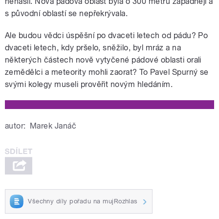
nenašli. Nová pádová oblast byla o 300 metrů západněji a
s původní oblastí se nepřekrývala.
Ale budou vědci úspěšní po dvaceti letech od pádu? Po
dvaceti letech, kdy pršelo, sněžilo, byl mráz a na
některých částech nově vytyčené pádové oblasti orali
zemědělci a meteority mohli zaorat? To Pavel Spurný se
svými kolegy museli prověřit novým hledáním.
autor:
Marek Janáč
Všechny díly pořadu na mujRozhlas