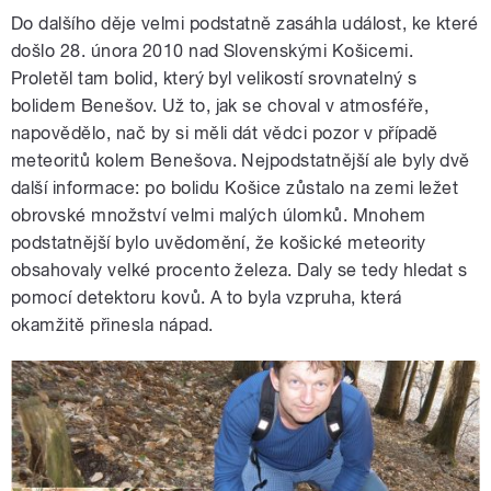
Do dalšího děje velmi podstatně zasáhla událost, ke které
došlo 28. února 2010 nad Slovenskými Košicemi.
Proletěl tam bolid, který byl velikostí srovnatelný s
bolidem Benešov. Už to, jak se choval v atmosféře,
napovědělo, nač by si měli dát vědci pozor v případě
meteoritů kolem Benešova. Nejpodstatnější ale byly dvě
další informace: po bolidu Košice zůstalo na zemi ležet
obrovské množství velmi malých úlomků. Mnohem
podstatnější bylo uvědomění, že košické meteority
obsahovaly velké procento železa. Daly se tedy hledat s
pomocí detektoru kovů. A to byla vzpruha, která
okamžitě přinesla nápad.