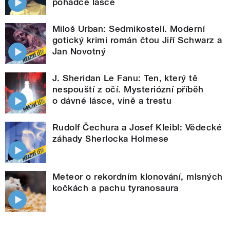
pohádce lásce
Miloš Urban: Sedmikostelí. Moderní
gotický krimi román čtou Jiří Schwarz a
Jan Novotný
J. Sheridan Le Fanu: Ten, který tě
nespouští z očí. Mysteriózní příběh
o dávné lásce, vině a trestu
Rudolf Čechura a Josef Kleibl: Vědecké
záhady Sherlocka Holmese
Meteor o rekordním klonování, mlsných
kočkách a pachu tyranosaura