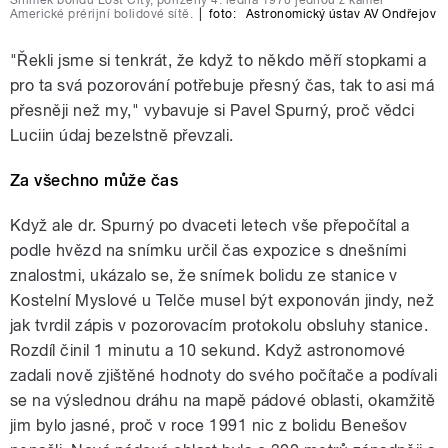
Snímek bolidu Lost City, pořízený 4. ledna 1970 jednou z kamer
Americké prérijní bolidové sítě.
|
foto:
Astronomický ústav AV Ondřejov
"Řekli jsme si tenkrát, že když to někdo měří stopkami a
pro ta svá pozorování potřebuje přesný čas, tak to asi má
přesněji než my," vybavuje si Pavel Spurný, proč vědci
Luciin údaj bezelstně převzali.
Za všechno může čas
Když ale dr. Spurný po dvaceti letech vše přepočítal a
podle hvězd na snímku určil čas expozice s dnešními
znalostmi, ukázalo se, že snímek bolidu ze stanice v
Kostelní Myslové u Telče musel být exponován jindy, než
jak tvrdil zápis v pozorovacím protokolu obsluhy stanice.
Rozdíl činil 1 minutu a 10 sekund. Když astronomové
zadali nově zjištěné hodnoty do svého počítače a podívali
se na výslednou dráhu na mapě pádové oblasti, okamžitě
jim bylo jasné, proč v roce 1991 nic z bolidu Benešov