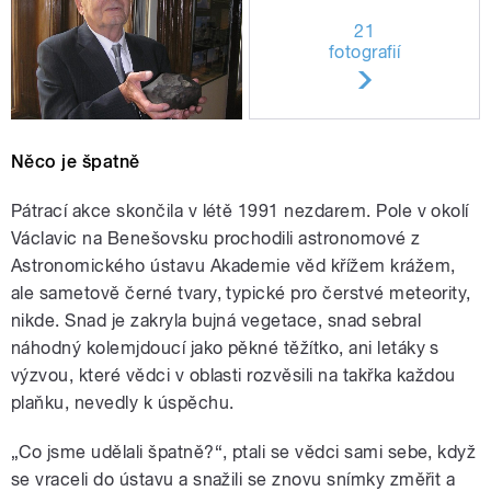
21
fotografií
Něco je špatně
Pátrací akce skončila v létě 1991 nezdarem. Pole v okolí
Václavic na Benešovsku prochodili astronomové z
Astronomického ústavu Akademie věd křížem krážem,
ale sametově černé tvary, typické pro čerstvé meteority,
nikde. Snad je zakryla bujná vegetace, snad sebral
náhodný kolemjdoucí jako pěkné těžítko, ani letáky s
výzvou, které vědci v oblasti rozvěsili na takřka každou
plaňku, nevedly k úspěchu.
„Co jsme udělali špatně?“, ptali se vědci sami sebe, když
se vraceli do ústavu a snažili se znovu snímky změřit a