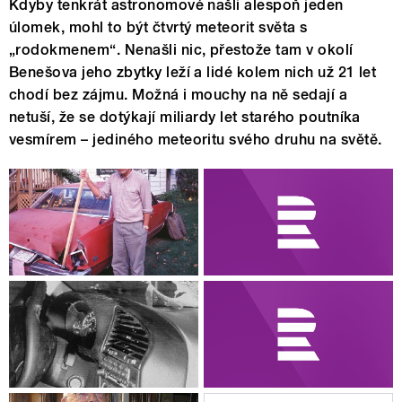
Kdyby tenkrát astronomové našli alespoň jeden
úlomek, mohl to být čtvrtý meteorit světa s
„rodokmenem“. Nenašli nic, přestože tam v okolí
Benešova jeho zbytky leží a lidé kolem nich už 21 let
chodí bez zájmu. Možná i mouchy na ně sedají a
netuší, že se dotýkají miliardy let starého poutníka
vesmírem – jediného meteoritu svého druhu na světě.