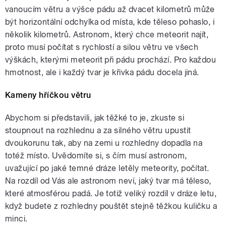
vanoucím větru a výšce pádu až dvacet kilometrů může
být horizontální odchylka od místa, kde těleso pohaslo, i
několik kilometrů. Astronom, který chce meteorit najít,
proto musí počítat s rychlostí a silou větru ve všech
výškách, kterými meteorit při pádu prochází. Pro každou
hmotnost, ale i každý tvar je křivka pádu docela jiná.
Kameny hříčkou větru
Abychom si představili, jak těžké to je, zkuste si
stoupnout na rozhlednu a za silného větru upustit
dvoukorunu tak, aby na zemi u rozhledny dopadla na
totéž místo. Uvědomíte si, s čím musí astronom,
uvažující po jaké temné dráze letěly meteority, počítat.
Na rozdíl od Vás ale astronom neví, jaký tvar má těleso,
které atmosférou padá. Je totiž veliký rozdíl v dráze letu,
když budete z rozhledny pouštět stejně těžkou kuličku a
minci.