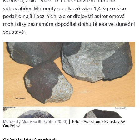
Morávka, získali vědci tři náhodně zaznamenané
videozáběry. Meteority o celkové váze 1,4 kg se sice
podařilo najít i bez nich, ale ondřejovští astronomové
mohli díky záznamům dopočítat dráhu tělesa ve sluneční
soustavě.
Meteority Morávka (6. května 2000)
|
foto:
Astronomický ústav AV
Ondřejov