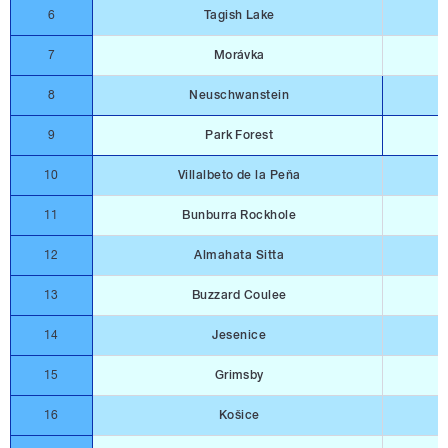
6
Tagish Lake
7
Morávka
8
Neuschwanstein
9
Park Forest
10
Villalbeto de la Peňa
11
Bunburra Rockhole
2
12
Almahata Sitta
13
Buzzard Coulee
2
14
Jesenice
15
Grimsby
16
Košice