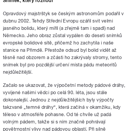
Snímek, který rozhodl
Opravdový majstrštyk se českým astronomům podařil v
dubnu 2002. Tehdy Střední Evropu ozářil svit velmi
jasného bolidu, který mířil (a zřejmě tam i spadl) nad
Německo. Jeho obraz zůstal vypálen do deseti snímků
evropské bolidové sítě, přičemž ho zachytila i naše
stanice na Přimdě. Přestože odsud byl bolid vidět až
těsně nad obzorem a zčásti ho zakrývaly stromy, tento
snímek byl pro pozdější určení místa pádu meteoritů
nejdůležitější.
Začalo se ukazovat, že výpočetní metody pádové dráhy,
vyvíjené našimi vědci po celá 90. léta, jsou stále
dokonalejší. Jednou z nejdůležitějších byly výpočty
takzvané „temné dráhy“, která začíná v okamžiku, kdy
těleso v atmosféře pohasne. Od té chvíle už padá
volným pádem, takže si s ním značně pohrávají
povětrnostní vlivy nad pádovou oblastí. Při silně