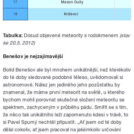
17
Mason Gully
18
Križevci
Tabulka:
Dosud objevené meteority s rodokmenem
(stav
ke 20.5. 2012)
Benešov je nejzajímavější
Bolid Benešov ale byl mnohem unikátnější, než kterékoliv
do té doby sledované podobné těleso, uvědomovali si
astronomové. Nález jen jediného jeho pozůstatku by
znamenal, že máme první meteorit na světě, u kterého
bychom mohli porovnat skutečné složení meteoritu se
spektrem, zachyceným v průběhu pádu. Smířit se s tím,
že něco tak unikátního leží zapomenuto kdesi v trávě, to
si Pavel Spurný nechtěl připustit. „Ať jsem od té doby
dělal cokoliv, ať jsem pracoval na jakémkoliv určování