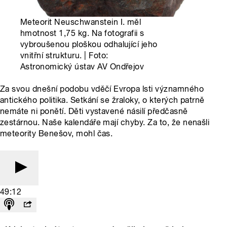
Meteorit Neuschwanstein I. měl
hmotnost 1,75 kg. Na fotografii s
vybroušenou ploškou odhalující jeho
vnitřní strukturu. | Foto:
Astronomický ústav AV Ondřejov
Za svou dnešní podobu vděčí Evropa lsti významného
antického politika. Setkání se žraloky, o kterých patrně
nemáte ni ponětí. Děti vystavené násilí předčasně
zestárnou. Naše kalendáře mají chyby. Za to, že nenašli
meteority Benešov, mohl čas.
49:12