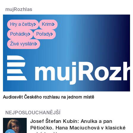
mujRozhlas
Hry a četby
Krimi
Pohádky
Pořady
Živé vysílání
Audiosvět Českého rozhlasu na jednom místě
NEJPOSLOUCHANĚJŠÍ
Josef Štefan Kubín: Anulka a pan
Pětiočko. Hana Maciuchová v klasické