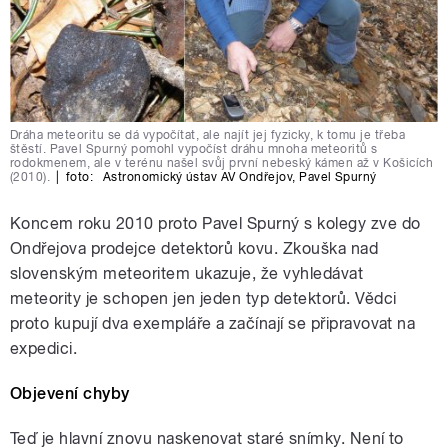
Dráha meteoritu se dá vypočítat, ale najít jej fyzicky, k tomu je třeba
štěstí. Pavel Spurný pomohl vypočíst dráhu mnoha meteoritů s
rodokmenem, ale v terénu našel svůj první nebeský kámen až v Košicích
(2010).
|
foto:
Astronomický ústav AV Ondřejov
,
Pavel Spurný
Koncem roku 2010 proto Pavel Spurný s kolegy zve do
Ondřejova prodejce detektorů kovu. Zkouška nad
slovenským meteoritem ukazuje, že vyhledávat
meteority je schopen jen jeden typ detektorů. Vědci
proto kupují dva exempláře a začínají se připravovat na
expedici.
Objevení chyby
Teď je hlavní znovu naskenovat staré snímky. Není to