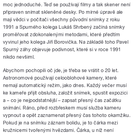
moc jednoduché. Teď se používají filmy a tak skener není
připraven snímat skleněné desky. Po mírné úpravě ale
mají vědci v počítači všechny původní snímky z roku
1991 a Spurného kolega Lukáš Shrbený začíná snímky
proměřovat zdokonalenými metodami, které předtím
vyvinul jeho kolega Jiří Borovička. Na základě toho Pavel
Spurný záhy objevuje podivnost, které si v roce 1991
nikdo nevšiml.
Abychom pochopili oč jde, je třeba se vrátit o 20 let.
Astronomové používají celooblohové kamery, které
nemají automatický režim, jako dnes. Každý večer musí
ke kameře přijít obsluha, založit snímek, spustit expozici
a – co je nejpodstatnější – zapsat přesný čas začátku
snímání. Ráno, před rozbřeskem musí služba kameru
vypnout a opět zaznamenat přesný čas tohoto okamžiku.
Pokud je na snímku záznam bolidu, je to čárka mezi
kružnicemi tvořenými hvězdami. Čárka, u níž není