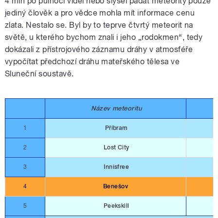
4 min po půlnoci viděl nebo slyšel padat meteority pouze
jediný člověk a pro vědce mohla mít informace cenu
zlata. Nestalo se. Byl by to teprve čtvrtý meteorit na
světě, u kterého bychom znali i jeho „rodokmen“, tedy
dokázali z přístrojového záznamu dráhy v atmosféře
vypočítat předchozí dráhu mateřského tělesa ve
Sluneční soustavě.
Název meteoritu
1
Příbram
2
Lost City
3
Innisfree
4
Benešov
5
Peekskill