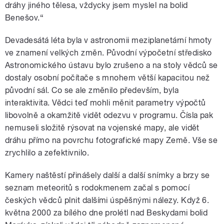
dráhy jiného tělesa, vždycky jsem myslel na bolid
Benešov.“
Devadesátá léta byla v astronomii meziplanetární hmoty
ve znamení velkých změn. Původní výpočetní středisko
Astronomického ústavu bylo zrušeno a na stoly vědců se
dostaly osobní počítače s mnohem větší kapacitou než
původní sál. Co se ale změnilo především, byla
interaktivita. Vědci teď mohli měnit parametry výpočtů
libovolně a okamžitě vidět odezvu v programu. Čísla pak
nemuseli složitě rýsovat na vojenské mapy, ale vidět
dráhu přímo na povrchu fotografické mapy Země. Vše se
zrychlilo a zefektivnilo.
Kamery naštěstí přinášely další a další snímky a brzy se
seznam meteoritů s rodokmenem začal s pomocí
českých vědců plnit dalšími úspěšnými nálezy. Když 6.
května 2000 za bílého dne prolétl nad Beskydami bolid