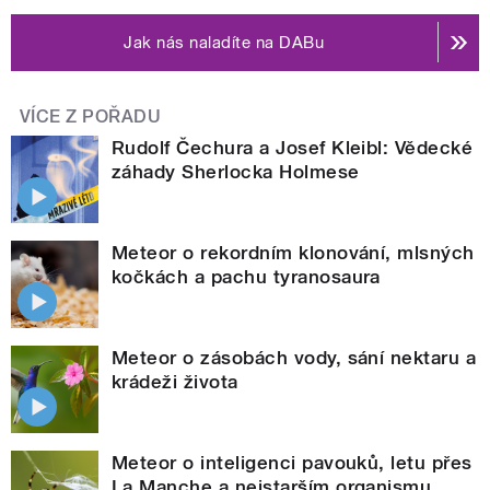
Jak nás naladíte na DABu
VÍCE Z POŘADU
Rudolf Čechura a Josef Kleibl: Vědecké
záhady Sherlocka Holmese
Meteor o rekordním klonování, mlsných
kočkách a pachu tyranosaura
Meteor o zásobách vody, sání nektaru a
krádeži života
Meteor o inteligenci pavouků, letu přes
La Manche a nejstarším organismu