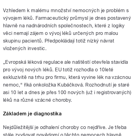
Vzhledem k malému množství nemocných je problém s
vývojem léků. Farmaceutický průmysl je dnes postavený
hlavně na nadnárodních společnostech, které z logiky
věci nemají zájem o vývoj léků určených pro malou
skupinu pacientů. Předpokládají totiž nízký návrat
vložených investic.
„Evropská léková regulace ale naštěstí otevřela stavidla
pro vývoj nových léků. EU totiž rozhodla o 10leté
exkluzivitě na trhu pro firmu, která vyvine lék na vzácnou
nemoc,“ říká onkoložka Kubáčková. Rozhodnutí je staré
asi 10 let a dnes je přes 100 nových (už i registrovaných)
léků na různé vzácné choroby.
Základem je diagnostika
Nejdůležitější je odhalení choroby co nejdříve. Je třeba
stále zvyšovat povědomí o těchto nemocech hlavně