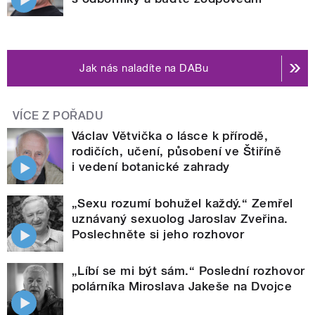
Jak nás naladíte na DABu
VÍCE Z POŘADU
Václav Větvička o lásce k přírodě,
rodičích, učení, působení ve Štiříně
i vedení botanické zahrady
„Sexu rozumí bohužel každý.“ Zemřel
uznávaný sexuolog Jaroslav Zveřina.
Poslechněte si jeho rozhovor
„Líbí se mi být sám.“ Poslední rozhovor
polárníka Miroslava Jakeše na Dvojce