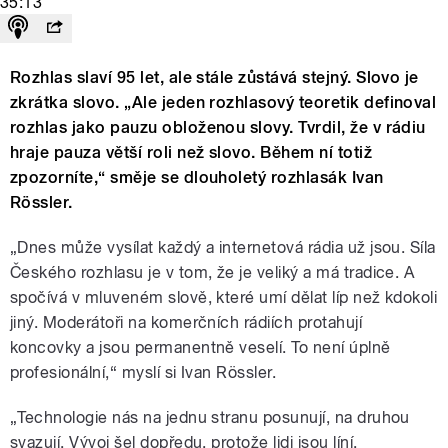
35:13
Rozhlas slaví 95 let, ale stále zůstává stejný. Slovo je
zkrátka slovo. „Ale jeden rozhlasový teoretik definoval
rozhlas jako pauzu obloženou slovy. Tvrdil, že v rádiu
hraje pauza větší roli než slovo. Během ní totiž
zpozorníte,“ směje se dlouholetý rozhlasák Ivan
Rössler.
„Dnes může vysílat každý a internetová rádia už jsou. Síla
Českého rozhlasu je v tom, že je veliký a má tradice. A
spočívá v mluveném slově, které umí dělat líp než kdokoli
jiný. Moderátoři na komerčních rádiích protahují
koncovky a jsou permanentně veselí. To není úplně
profesionální,“ myslí si Ivan Rössler.
„Technologie nás na jednu stranu posunují, na druhou
svazují. Vývoj šel dopředu, protože lidi jsou líní.