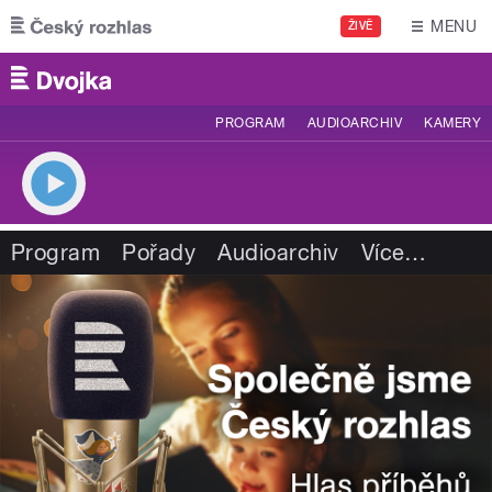
Přejít k hlavnímu obsahu
MENU
ŽIVĚ
PROGRAM
AUDIOARCHIV
KAMERY
Program
Pořady
Audioarchiv
Více
…