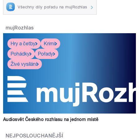
Všechny díly pořadu na mujRozhlas
mujRozhlas
Hry a četby
Krimi
Pohádky
Pořady
Živé vysílání
Audiosvět Českého rozhlasu na jednom místě
NEJPOSLOUCHANĚJŠÍ