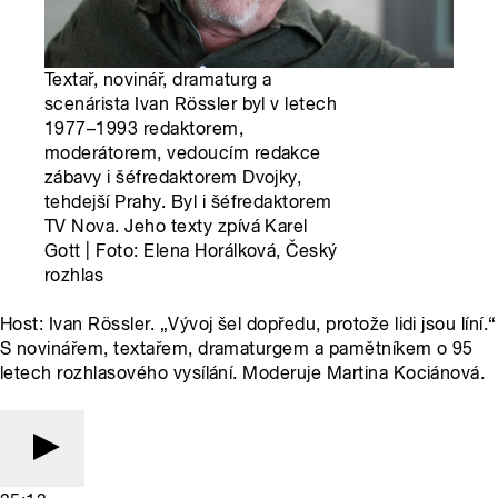
Textař, novinář, dramaturg a
scenárista Ivan Rössler byl v letech
1977–1993 redaktorem,
moderátorem, vedoucím redakce
zábavy i šéfredaktorem Dvojky,
tehdejší Prahy. Byl i šéfredaktorem
TV Nova. Jeho texty zpívá Karel
Gott | Foto: Elena Horálková, Český
rozhlas
Host: Ivan Rössler. „Vývoj šel dopředu, protože lidi jsou líní.“
S novinářem, textařem, dramaturgem a pamětníkem o 95
letech rozhlasového vysílání. Moderuje Martina Kociánová.