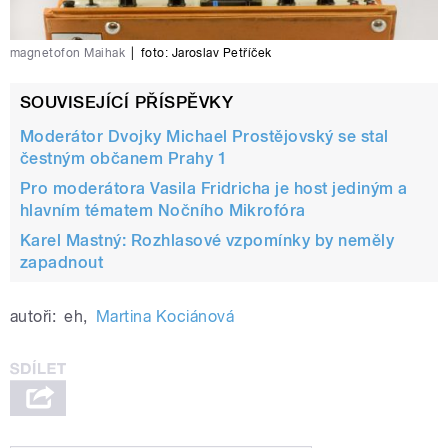
magnetofon Maihak
|
foto:
Jaroslav Petříček
SOUVISEJÍCÍ PŘÍSPĚVKY
Moderátor Dvojky Michael Prostějovský se stal
čestným občanem Prahy 1
Pro moderátora Vasila Fridricha je host jediným a
hlavním tématem Nočního Mikrofóra
Karel Mastný: Rozhlasové vzpomínky by neměly
zapadnout
autoři:
eh
,
Martina Kociánová