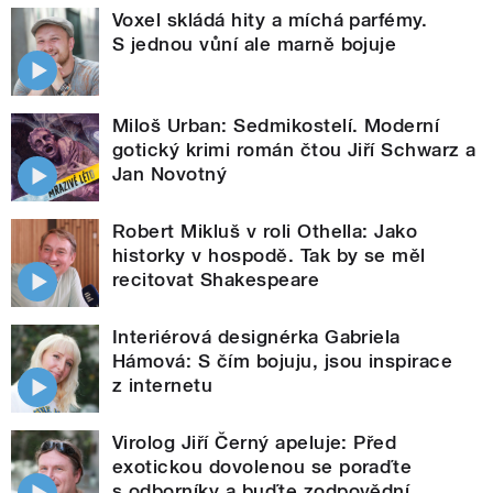
Voxel skládá hity a míchá parfémy.
S jednou vůní ale marně bojuje
Miloš Urban: Sedmikostelí. Moderní
gotický krimi román čtou Jiří Schwarz a
Jan Novotný
Robert Mikluš v roli Othella: Jako
historky v hospodě. Tak by se měl
recitovat Shakespeare
Interiérová designérka Gabriela
Hámová: S čím bojuju, jsou inspirace
z internetu
Virolog Jiří Černý apeluje: Před
exotickou dovolenou se poraďte
s odborníky a buďte zodpovědní