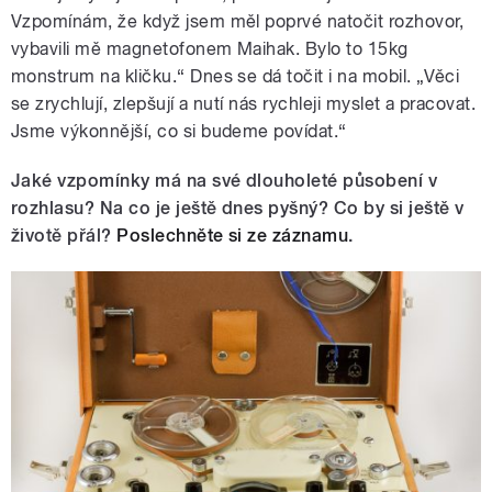
Vzpomínám, že když jsem měl poprvé natočit rozhovor,
vybavili mě magnetofonem Maihak. Bylo to 15kg
monstrum na kličku.“ Dnes se dá točit i na mobil. „Věci
se zrychlují, zlepšují a nutí nás rychleji myslet a pracovat.
Jsme výkonnější, co si budeme povídat.“
Jaké vzpomínky má na své dlouholeté působení v
rozhlasu? Na co je ještě dnes pyšný? Co by si ještě v
životě přál?
Poslechněte si ze záznamu
.