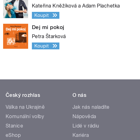
Kateřina Kněžíková a Adam Plachetka
Koupit
Dej mi pokoj
Petra Štarková
Koupit
Český rozhlas
O nás
Válka na Ukrajině
Jak nás naladíte
Komunální volby
Nápověda
Stanice
Lidé v rádiu
eShop
Kariéra