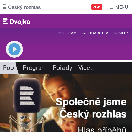
Přejít k hlavnímu obsahu
MENU
ŽIVĚ
PROGRAM
AUDIOARCHIV
KAMERY
Pop
Program
Pořady
Více
…