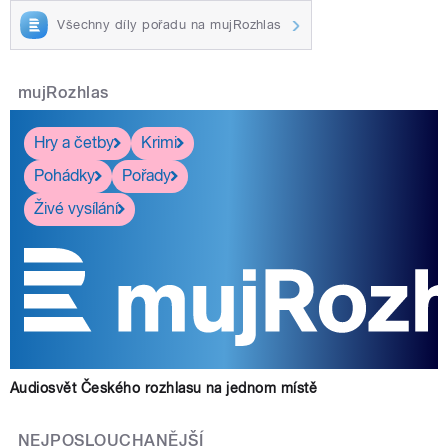
Všechny díly pořadu na mujRozhlas
mujRozhlas
Hry a četby
Krimi
Pohádky
Pořady
Živé vysílání
Audiosvět Českého rozhlasu na jednom místě
NEJPOSLOUCHANĚJŠÍ