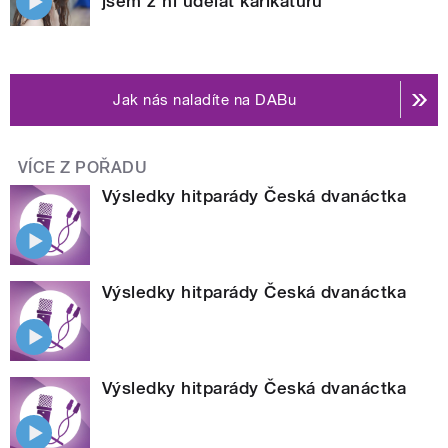
jsem z ní udělat karikaturu
Jak nás naladíte na DABu
VÍCE Z POŘADU
Výsledky hitparády Česká dvanáctka
Výsledky hitparády Česká dvanáctka
Výsledky hitparády Česká dvanáctka