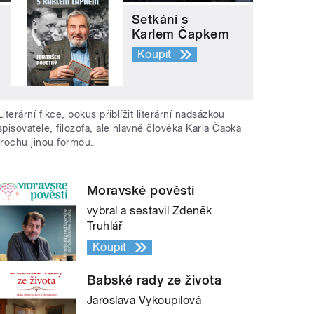
Setkání s
Karlem Čapkem
Koupit
Literární fikce, pokus přiblížit literární nadsázkou
spisovatele, filozofa, ale hlavně člověka Karla Čapka
trochu jinou formou.
Moravské pověsti
vybral a sestavil Zdeněk
Truhlář
Koupit
Babské rady ze života
Jaroslava Vykoupilová