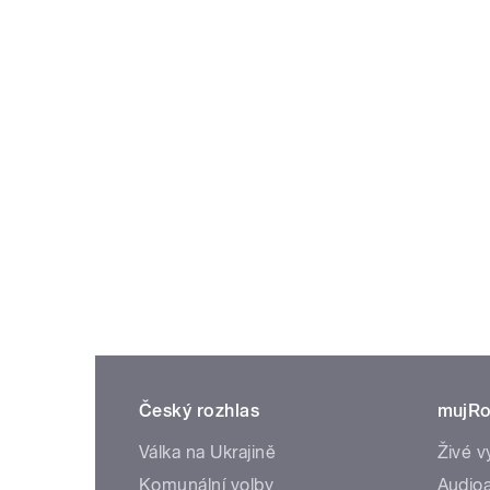
Český rozhlas
mujRo
Válka na Ukrajině
Živé v
Komunální volby
Audioa