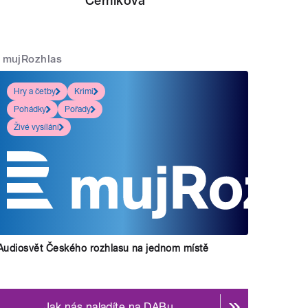
Černíková
mujRozhlas
Hry a četby
Krimi
Pohádky
Pořady
Živé vysílání
Audiosvět Českého rozhlasu na jednom místě
Jak nás naladíte na DABu