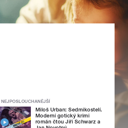
NEJPOSLOUCHANĚJŠÍ
Miloš Urban: Sedmikostelí.
Moderní gotický krimi
román čtou Jiří Schwarz a
Jan Novotný