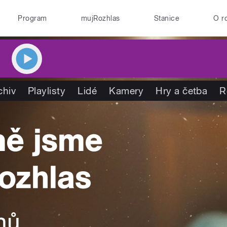
Program
mujRozhlas
Stanice
O r
chiv
Playlisty
Lidé
Kamery
Hry a četba
R