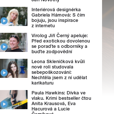
Interiérová designérka
Gabriela Hámová: S čím
bojuju, jsou inspirace
z internetu
Virolog Jiří Černý apeluje:
Před exotickou dovolenou
se poraďte s odborníky a
buďte zodpovědní
Leona Skleničková kvůli
nové roli studovala
sebepoškozování:
Nechtěla jsem z ní udělat
karikaturu
Paula Hawkins: Dívka ve
vlaku. Krimi bestseller čtou
Anita Krausová, Eva
Hacurová a Lucie