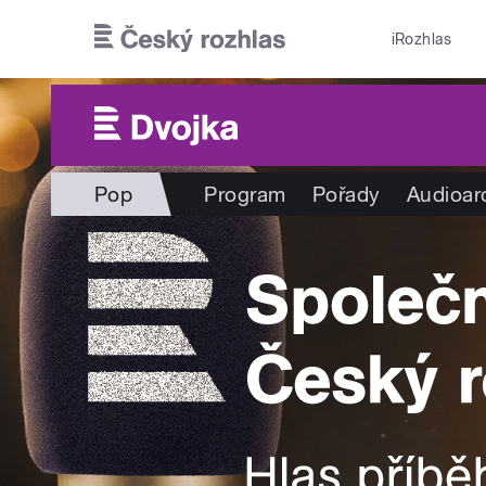
Přejít k hlavnímu obsahu
iRozhlas
Pop
Program
Pořady
Audioar