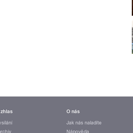
zhlas
O nás
ysílání
Jak nás naladíte
rchiv
Nápověda