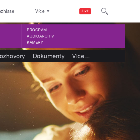
ozhlase
Více
ŽIVĚ
PROGRAM
AUDIOARCHIV
KAMERY
ozhovory
Dokumenty
Více
…