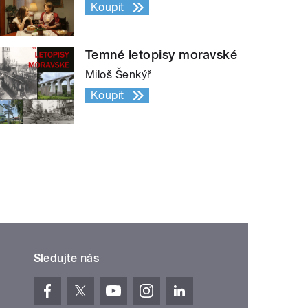
Koupit
Temné letopisy moravské
Miloš Šenkýř
Koupit
Sledujte nás