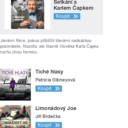
Setkání s
Karlem Čapkem
Koupit
Literární fikce, pokus přiblížit literární nadsázkou
spisovatele, filozofa, ale hlavně člověka Karla Čapka
trochu jinou formou.
Tiché hlasy
Patricia Gibneyová
Koupit
Limonádový Joe
Jiří Brdečka
Koupit