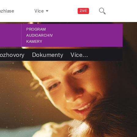
ozhlase
Více
ŽIVĚ
PROGRAM
AUDIOARCHIV
KAMERY
ozhovory
Dokumenty
Více
…