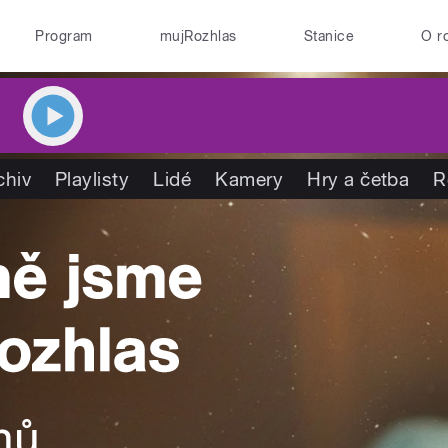
Program
mujRozhlas
Stanice
O r
chiv
Playlisty
Lidé
Kamery
Hry a četba
R