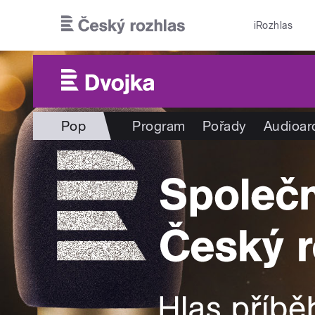
Přejít k hlavnímu obsahu
iRozhlas
Pop
Program
Pořady
Audioar