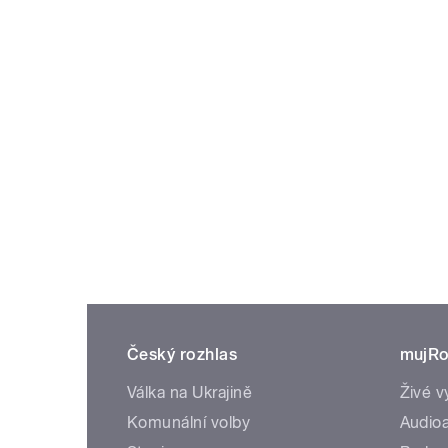
Český rozhlas
mujRo
Válka na Ukrajině
Živé v
Komunální volby
Audioa