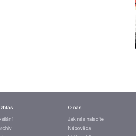
zhlas
O nás
ysílání
Jak nás naladíte
rchiv
Nápověda