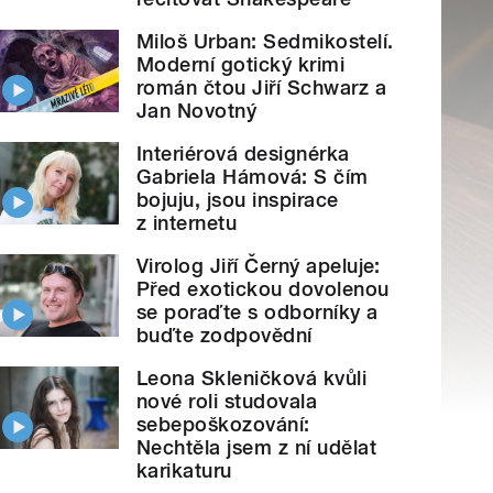
Miloš Urban: Sedmikostelí.
Moderní gotický krimi
román čtou Jiří Schwarz a
Jan Novotný
Interiérová designérka
Gabriela Hámová: S čím
bojuju, jsou inspirace
z internetu
Virolog Jiří Černý apeluje:
Před exotickou dovolenou
se poraďte s odborníky a
buďte zodpovědní
Leona Skleničková kvůli
nové roli studovala
sebepoškozování:
Nechtěla jsem z ní udělat
karikaturu