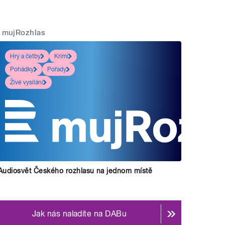
mujRozhlas
Hry a četby
Krimi
Pohádky
Pořady
Živé vysílání
Audiosvět Českého rozhlasu na jednom místě
Jak nás naladíte na DABu