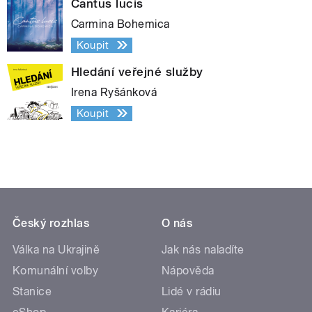
Cantus lucis
Carmina Bohemica
Koupit
Hledání veřejné služby
Irena Ryšánková
Koupit
Český rozhlas
O nás
Válka na Ukrajině
Jak nás naladíte
Komunální volby
Nápověda
Stanice
Lidé v rádiu