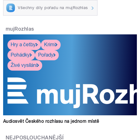
Všechny díly pořadu na mujRozhlas
mujRozhlas
Hry a četby
Krimi
Pohádky
Pořady
Živé vysílání
Audiosvět Českého rozhlasu na jednom místě
NEJPOSLOUCHANĚJŠÍ