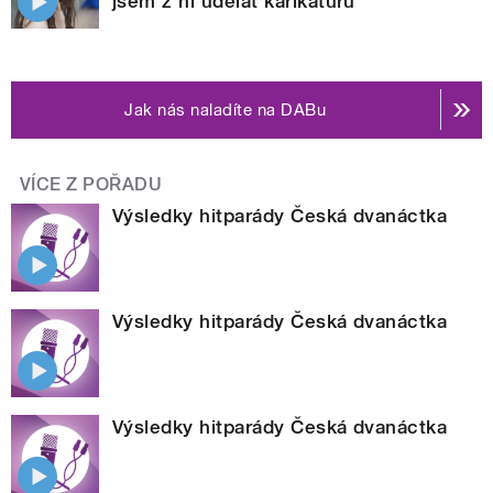
jsem z ní udělat karikaturu
Jak nás naladíte na DABu
VÍCE Z POŘADU
Výsledky hitparády Česká dvanáctka
Výsledky hitparády Česká dvanáctka
Výsledky hitparády Česká dvanáctka