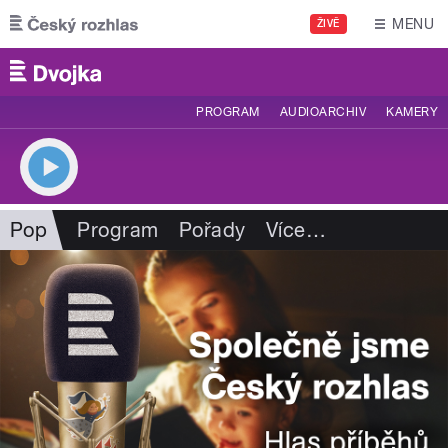
Přejít k hlavnímu obsahu
MENU
ŽIVĚ
PROGRAM
AUDIOARCHIV
KAMERY
Pop
Program
Pořady
Více
…