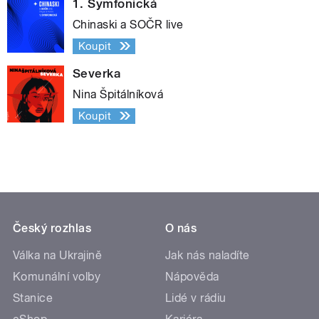
1. Symfonická
Chinaski a SOČR live
Koupit
Severka
Nina Špitálníková
Koupit
Český rozhlas
O nás
Válka na Ukrajině
Jak nás naladíte
Komunální volby
Nápověda
Stanice
Lidé v rádiu