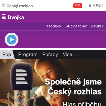
Přejít k hlavnímu obsahu
MENU
ŽIVĚ
PROGRAM
AUDIOARCHIV
KAMERY
Pop
Program
Pořady
Více
…