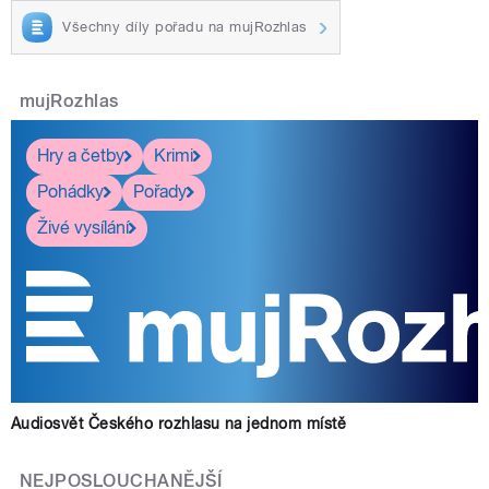
Všechny díly pořadu na mujRozhlas
mujRozhlas
Hry a četby
Krimi
Pohádky
Pořady
Živé vysílání
Audiosvět Českého rozhlasu na jednom místě
NEJPOSLOUCHANĚJŠÍ