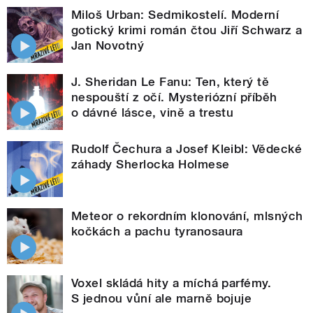
Miloš Urban: Sedmikostelí. Moderní
gotický krimi román čtou Jiří Schwarz a
Jan Novotný
J. Sheridan Le Fanu: Ten, který tě
nespouští z očí. Mysteriózní příběh
o dávné lásce, vině a trestu
Rudolf Čechura a Josef Kleibl: Vědecké
záhady Sherlocka Holmese
Meteor o rekordním klonování, mlsných
kočkách a pachu tyranosaura
Voxel skládá hity a míchá parfémy.
S jednou vůní ale marně bojuje