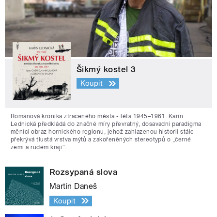
Šikmý kostel 3
Koupit
Románová kronika ztraceného města - léta 1945–1961. Karin
Lednická předkládá do značné míry převratný, dosavadní paradigma
měnící obraz hornického regionu, jehož zahlazenou historii stále
překrývá tlustá vrstva mýtů a zakořeněných stereotypů o „černé
zemi a rudém kraji“.
Rozsypaná slova
Martin Daneš
Koupit