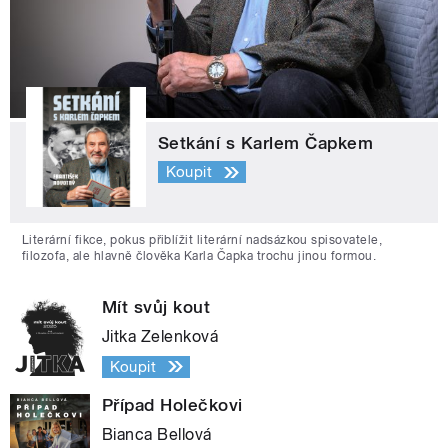
Setkání s Karlem Čapkem
Koupit
Literární fikce, pokus přiblížit literární nadsázkou spisovatele,
filozofa, ale hlavně člověka Karla Čapka trochu jinou formou.
Mít svůj kout
Jitka Zelenková
Koupit
Případ Holečkovi
Bianca Bellová