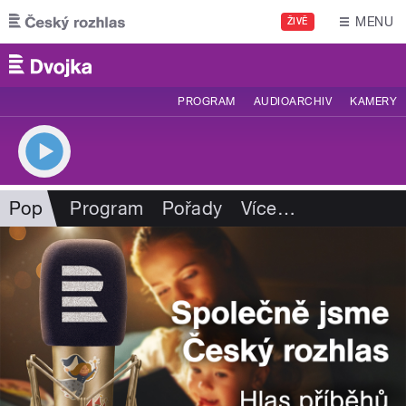
Přejít k hlavnímu obsahu
MENU
ŽIVĚ
PROGRAM
AUDIOARCHIV
KAMERY
Pop
Program
Pořady
Více
…