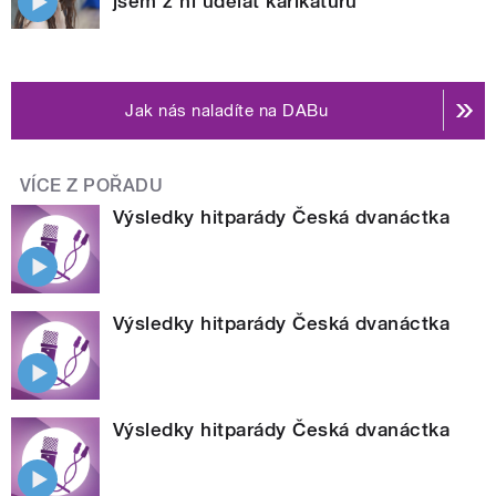
jsem z ní udělat karikaturu
Jak nás naladíte na DABu
VÍCE Z POŘADU
Výsledky hitparády Česká dvanáctka
Výsledky hitparády Česká dvanáctka
Výsledky hitparády Česká dvanáctka