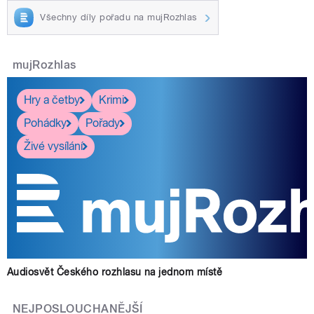
Všechny díly pořadu na mujRozhlas
mujRozhlas
Hry a četby
Krimi
Pohádky
Pořady
Živé vysílání
Audiosvět Českého rozhlasu na jednom místě
NEJPOSLOUCHANĚJŠÍ