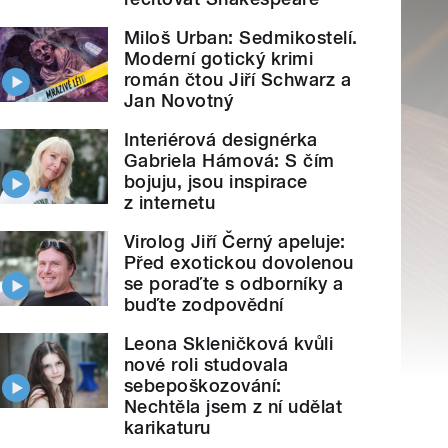
Miloš Urban: Sedmikostelí.
Moderní gotický krimi
román čtou Jiří Schwarz a
Jan Novotný
Interiérová designérka
Gabriela Hámová: S čím
bojuju, jsou inspirace
z internetu
Virolog Jiří Černý apeluje:
Před exotickou dovolenou
se poraďte s odborníky a
buďte zodpovědní
Leona Skleničková kvůli
nové roli studovala
sebepoškozování:
Nechtěla jsem z ní udělat
karikaturu