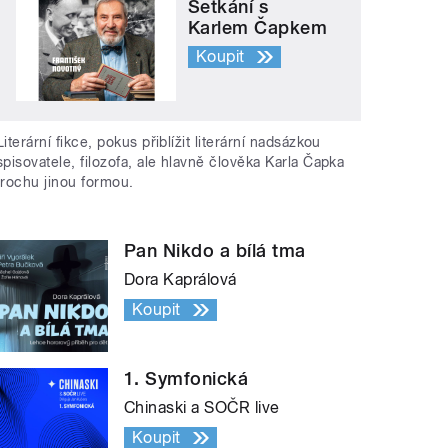
Setkání s
Karlem Čapkem
Koupit
Literární fikce, pokus přiblížit literární nadsázkou
spisovatele, filozofa, ale hlavně člověka Karla Čapka
trochu jinou formou.
Pan Nikdo a bílá tma
Dora Kaprálová
Koupit
1. Symfonická
Chinaski a SOČR live
Koupit