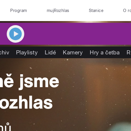
Program
mujRozhlas
Stanice
O r
chiv
Playlisty
Lidé
Kamery
Hry a četba
R