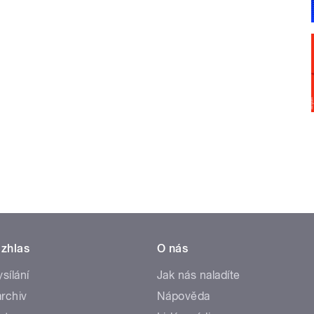
zhlas
O nás
ysílání
Jak nás naladíte
rchiv
Nápověda