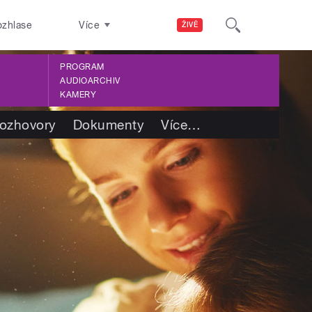
ozhlase
Více
ŽIVĚ
PROGRAM
AUDIOARCHIV
KAMERY
ozhovory
Dokumenty
Více
…