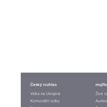
Český rozhlas
mujRo
Válka na Ukrajině
Živé v
Komunální volby
Audioa