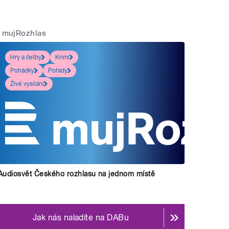
mujRozhlas
Hry a četby
Krimi
Pohádky
Pořady
Živé vysílání
Audiosvět Českého rozhlasu na jednom místě
Jak nás naladíte na DABu