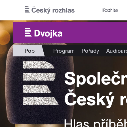
Přejít k hlavnímu obsahu
iRozhlas
Pop
Program
Pořady
Audioar