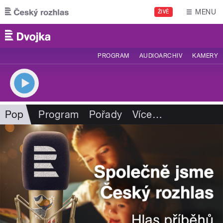
Přejít k hlavnímu obsahu
MENU
ŽIVĚ
PROGRAM
AUDIOARCHIV
KAMERY
Pop
Program
Pořady
Více
…