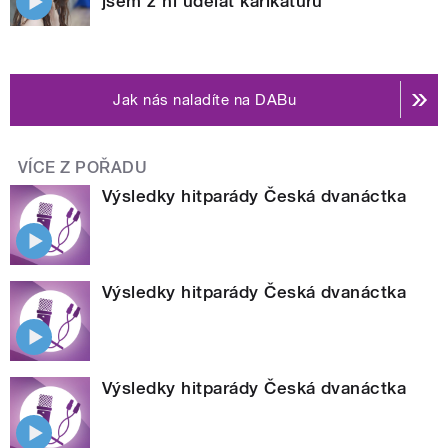
jsem z ní udělat karikaturu
Jak nás naladíte na DABu
VÍCE Z POŘADU
Výsledky hitparády Česká dvanáctka
Výsledky hitparády Česká dvanáctka
Výsledky hitparády Česká dvanáctka