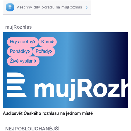
Všechny díly pořadu na mujRozhlas
mujRozhlas
Hry a četby
Krimi
Pohádky
Pořady
Živé vysílání
Audiosvět Českého rozhlasu na jednom místě
NEJPOSLOUCHANĚJŠÍ