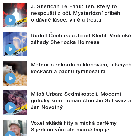
J. Sheridan Le Fanu: Ten, který tě
nespouští z očí. Mysteriózní příběh
o dávné lásce, vině a trestu
Rudolf Čechura a Josef Kleibl: Vědecké
záhady Sherlocka Holmese
Meteor o rekordním klonování, mlsných
kočkách a pachu tyranosaura
Miloš Urban: Sedmikostelí. Moderní
gotický krimi román čtou Jiří Schwarz a
Jan Novotný
Voxel skládá hity a míchá parfémy.
S jednou vůní ale marně bojuje