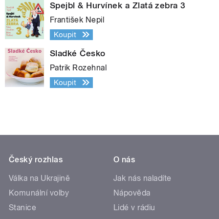
Spejbl & Hurvínek a Zlatá zebra 3
František Nepil
Koupit
Sladké Česko
Patrik Rozehnal
Koupit
Český rozhlas
O nás
Válka na Ukrajině
Jak nás naladíte
Komunální volby
Nápověda
Stanice
Lidé v rádiu