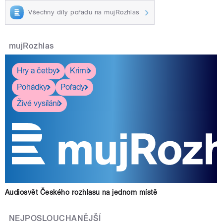
Všechny díly pořadu na mujRozhlas
mujRozhlas
Hry a četby
Krimi
Pohádky
Pořady
Živé vysílání
Audiosvět Českého rozhlasu na jednom místě
NEJPOSLOUCHANĚJŠÍ