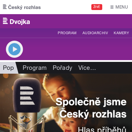
Přejít k hlavnímu obsahu
MENU
ŽIVĚ
PROGRAM
AUDIOARCHIV
KAMERY
Pop
Program
Pořady
Více
…