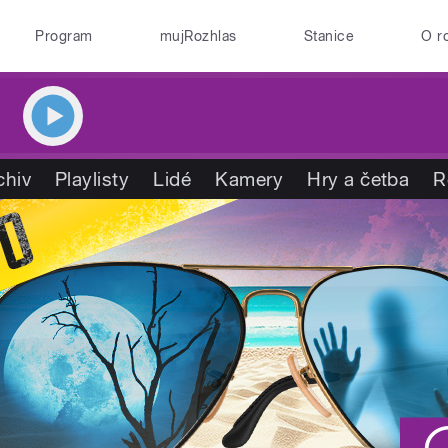
Program
mujRozhlas
Stanice
O r
chiv
Playlisty
Lidé
Kamery
Hry a četba
R