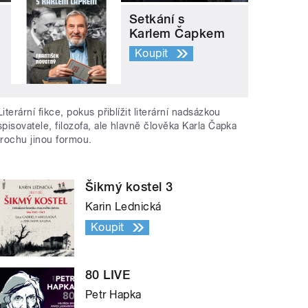
Setkání s
Karlem Čapkem
Koupit
Literární fikce, pokus přiblížit literární nadsázkou
spisovatele, filozofa, ale hlavně člověka Karla Čapka
trochu jinou formou.
Šikmý kostel 3
Karin Lednická
Koupit
80 LIVE
Petr Hapka