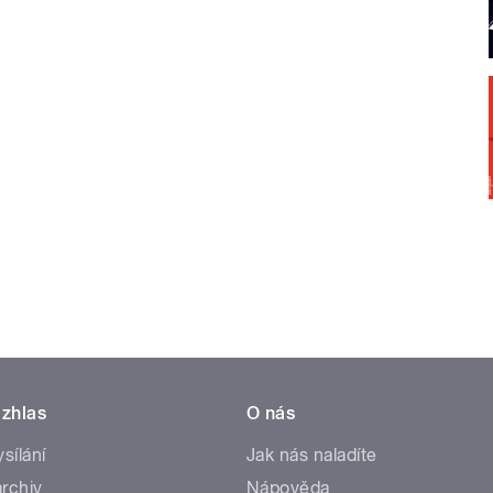
zhlas
O nás
ysílání
Jak nás naladíte
rchiv
Nápověda