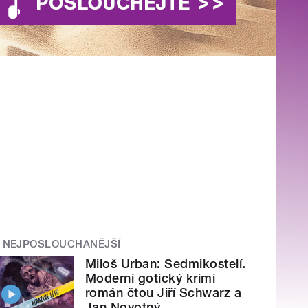
NEJPOSLOUCHANĚJŠÍ
Miloš Urban: Sedmikostelí.
Moderní gotický krimi
román čtou Jiří Schwarz a
Jan Novotný