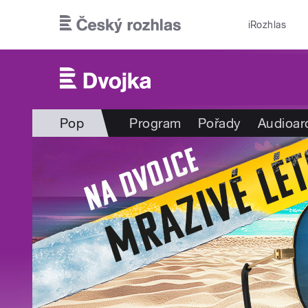
Přejít k hlavnímu obsahu
iRozhlas
Pop
Program
Pořady
Audioar