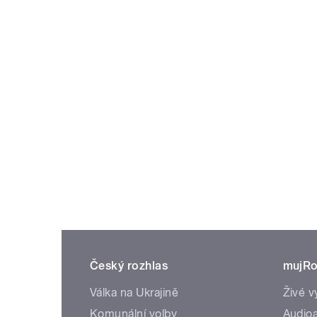
Český rozhlas
mujRo
Válka na Ukrajině
Živé v
Komunální volby
Audioa