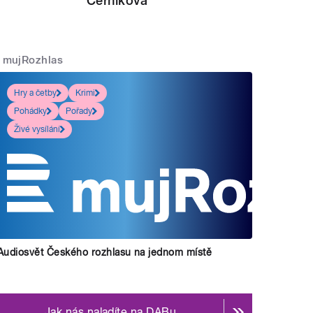
Černíková
mujRozhlas
Hry a četby
Krimi
Pohádky
Pořady
Živé vysílání
Audiosvět Českého rozhlasu na jednom místě
Jak nás naladíte na DABu