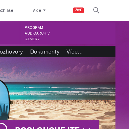
ozhlase
Více
ŽIVĚ
PROGRAM
AUDIOARCHIV
KAMERY
ozhovory
Dokumenty
Více
…