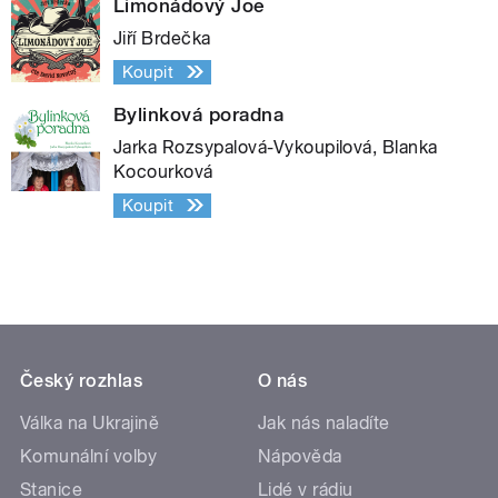
Limonádový Joe
Jiří Brdečka
Koupit
Bylinková poradna
Jarka Rozsypalová-Vykoupilová, Blanka
Kocourková
Koupit
Český rozhlas
O nás
Válka na Ukrajině
Jak nás naladíte
Komunální volby
Nápověda
Stanice
Lidé v rádiu