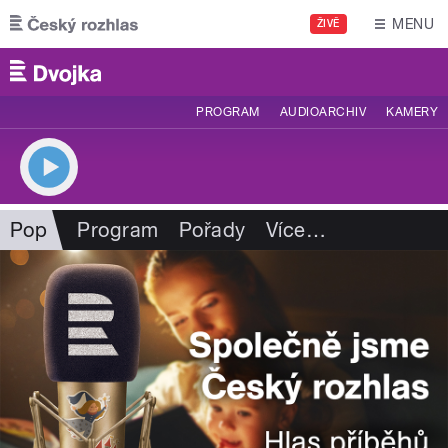
Přejít k hlavnímu obsahu
MENU
ŽIVĚ
PROGRAM
AUDIOARCHIV
KAMERY
Pop
Program
Pořady
Více
…