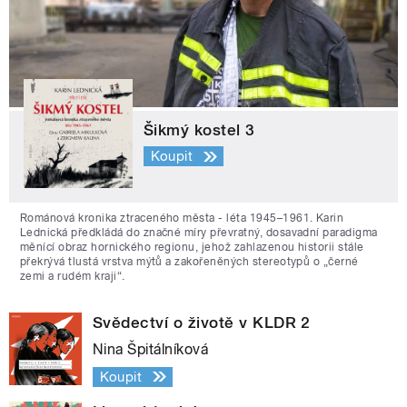
Šikmý kostel 3
Koupit
Románová kronika ztraceného města - léta 1945–1961. Karin
Lednická předkládá do značné míry převratný, dosavadní paradigma
měnící obraz hornického regionu, jehož zahlazenou historii stále
překrývá tlustá vrstva mýtů a zakořeněných stereotypů o „černé
zemi a rudém kraji“.
Svědectví o životě v KLDR 2
Nina Špitálníková
Koupit