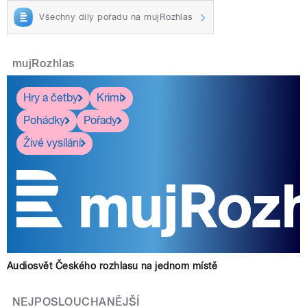
Všechny díly pořadu na mujRozhlas
mujRozhlas
Hry a četby
Krimi
Pohádky
Pořady
Živé vysílání
Audiosvět Českého rozhlasu na jednom místě
NEJPOSLOUCHANĚJŠÍ