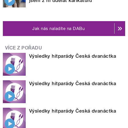
jsem z ní udělat karikaturu
Jak nás naladíte na DABu
VÍCE Z POŘADU
Výsledky hitparády Česká dvanáctka
Výsledky hitparády Česká dvanáctka
Výsledky hitparády Česká dvanáctka