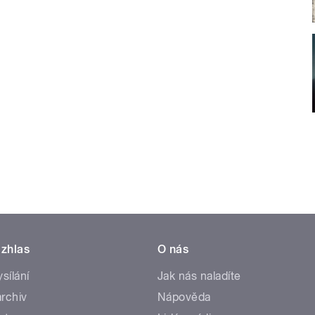
zhlas
O nás
ysílání
Jak nás naladíte
rchiv
Nápověda