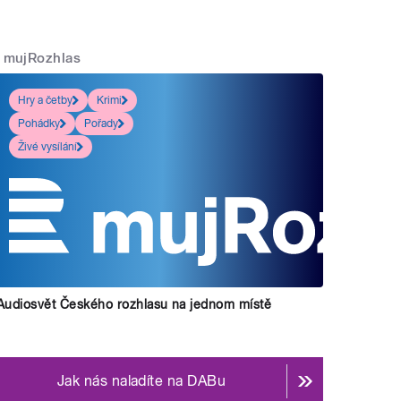
mujRozhlas
Hry a četby
Krimi
Pohádky
Pořady
Živé vysílání
Audiosvět Českého rozhlasu na jednom místě
Jak nás naladíte na DABu