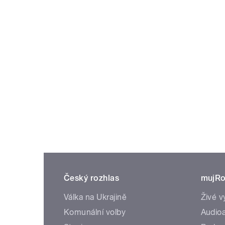
Český rozhlas
mujRo
Válka na Ukrajině
Živé v
Komunální volby
Audioa