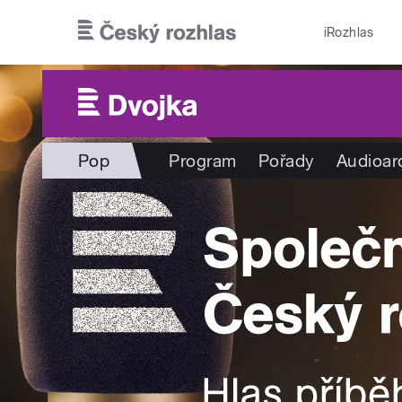
Přejít k hlavnímu obsahu
iRozhlas
Pop
Program
Pořady
Audioar