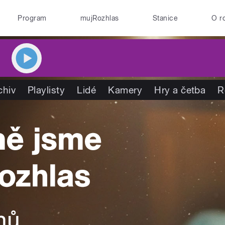
Program
mujRozhlas
Stanice
O r
chiv
Playlisty
Lidé
Kamery
Hry a četba
R