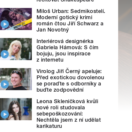
Miloš Urban: Sedmikostelí.
Moderní gotický krimi
román čtou Jiří Schwarz a
Jan Novotný
Interiérová designérka
Gabriela Hámová: S čím
bojuju, jsou inspirace
z internetu
Virolog Jiří Černý apeluje:
Před exotickou dovolenou
se poraďte s odborníky a
buďte zodpovědní
Leona Skleničková kvůli
nové roli studovala
sebepoškozování:
Nechtěla jsem z ní udělat
karikaturu