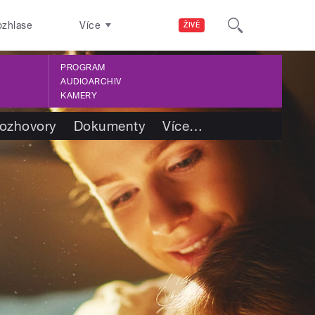
ozhlase
Více
ŽIVĚ
PROGRAM
AUDIOARCHIV
KAMERY
ozhovory
Dokumenty
Více
…