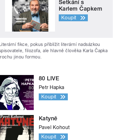
Setkání s
Karlem Čapkem
Koupit
Literární fikce, pokus přiblížit literární nadsázkou
spisovatele, filozofa, ale hlavně člověka Karla Čapka
trochu jinou formou.
80 LIVE
Petr Hapka
Koupit
Katyně
Pavel Kohout
Koupit