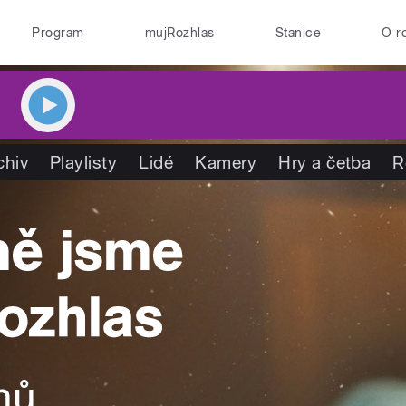
Program
mujRozhlas
Stanice
O r
chiv
Playlisty
Lidé
Kamery
Hry a četba
R