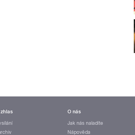
zhlas
O nás
ysílání
Jak nás naladíte
rchiv
Nápověda