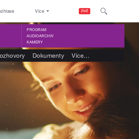
ozhlase
Více
ŽIVĚ
PROGRAM
AUDIOARCHIV
KAMERY
ozhovory
Dokumenty
Více
…