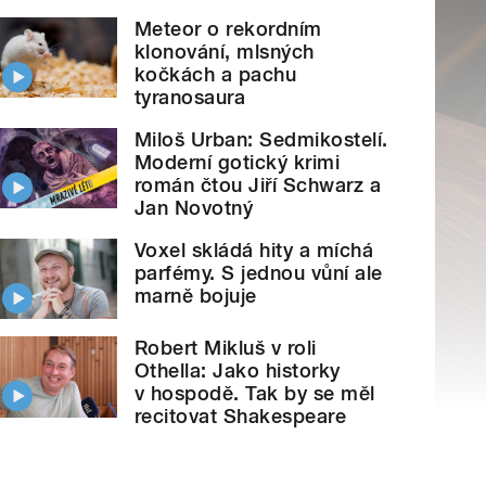
Meteor o rekordním
klonování, mlsných
kočkách a pachu
tyranosaura
Miloš Urban: Sedmikostelí.
Moderní gotický krimi
román čtou Jiří Schwarz a
Jan Novotný
Voxel skládá hity a míchá
parfémy. S jednou vůní ale
marně bojuje
Robert Mikluš v roli
Othella: Jako historky
v hospodě. Tak by se měl
recitovat Shakespeare