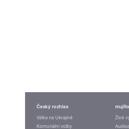
Český rozhlas
mujRo
Válka na Ukrajině
Živé v
Komunální volby
Audioa