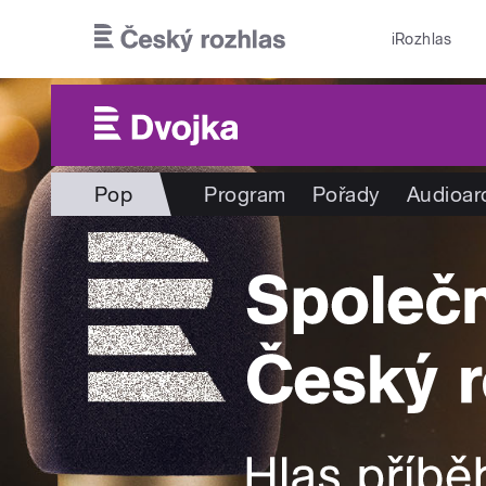
Přejít k hlavnímu obsahu
iRozhlas
Pop
Program
Pořady
Audioar