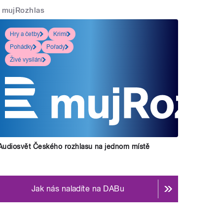
mujRozhlas
Hry a četby
Krimi
Pohádky
Pořady
Živé vysílání
Audiosvět Českého rozhlasu na jednom místě
Jak nás naladíte na DABu