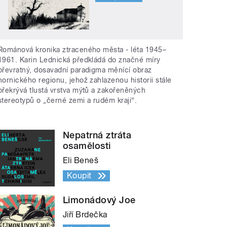
Románová kronika ztraceného města - léta 1945–
1961. Karin Lednická předkládá do značné míry
převratný, dosavadní paradigma měnící obraz
hornického regionu, jehož zahlazenou historii stále
překrývá tlustá vrstva mýtů a zakořeněných
stereotypů o „černé zemi a rudém kraji“.
Nepatrná ztráta
osamělosti
Eli Beneš
Koupit
Limonádový Joe
Jiří Brdečka