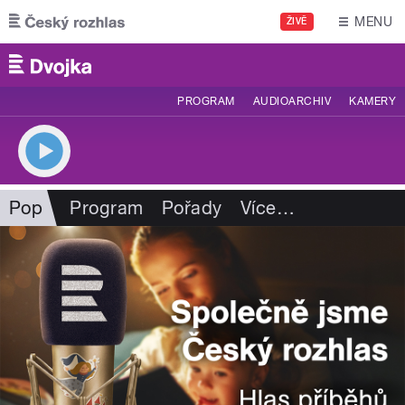
Přejít k hlavnímu obsahu
MENU
ŽIVĚ
PROGRAM
AUDIOARCHIV
KAMERY
Pop
Program
Pořady
Více
…