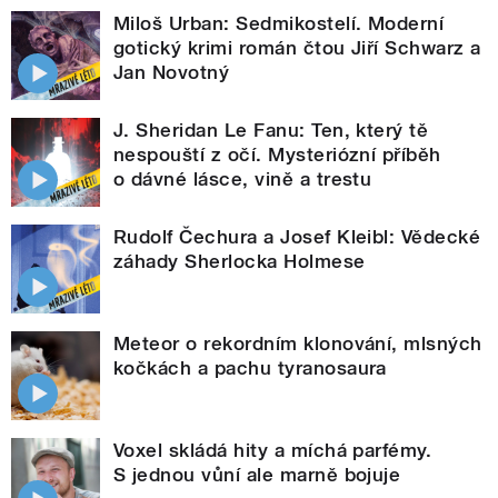
Miloš Urban: Sedmikostelí. Moderní
gotický krimi román čtou Jiří Schwarz a
Jan Novotný
J. Sheridan Le Fanu: Ten, který tě
nespouští z očí. Mysteriózní příběh
o dávné lásce, vině a trestu
Rudolf Čechura a Josef Kleibl: Vědecké
záhady Sherlocka Holmese
Meteor o rekordním klonování, mlsných
kočkách a pachu tyranosaura
Voxel skládá hity a míchá parfémy.
S jednou vůní ale marně bojuje