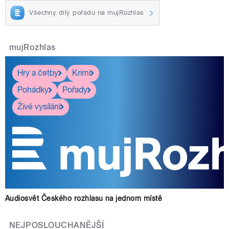
Všechny díly pořadu na mujRozhlas
mujRozhlas
Hry a četby
Krimi
Pohádky
Pořady
Živé vysílání
Audiosvět Českého rozhlasu na jednom místě
NEJPOSLOUCHANĚJŠÍ