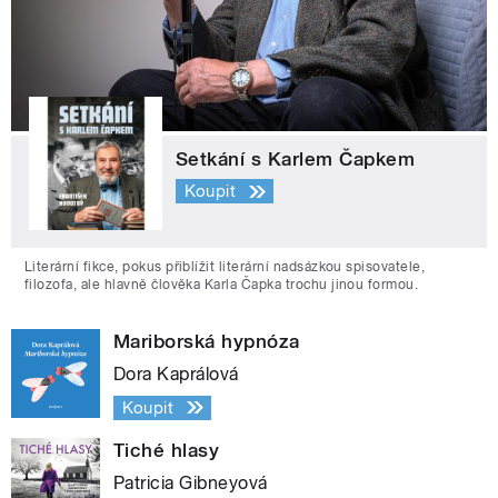
Setkání s Karlem Čapkem
Koupit
Literární fikce, pokus přiblížit literární nadsázkou spisovatele,
filozofa, ale hlavně člověka Karla Čapka trochu jinou formou.
Mariborská hypnóza
Dora Kaprálová
Koupit
Tiché hlasy
Patricia Gibneyová