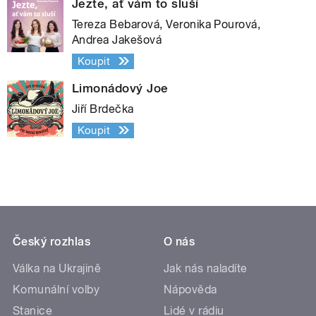
Jezte, ať vám to sluší
Tereza Bebarová, Veronika Pourová,
Andrea Jakešová
Koupit
Limonádový Joe
Jiří Brdečka
Koupit
Český rozhlas
O nás
Válka na Ukrajině
Jak nás naladíte
Komunální volby
Nápověda
Stanice
Lidé v rádiu