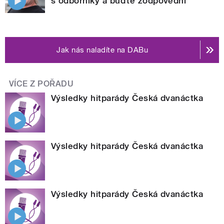
s odborníky a buďte zodpovědní
Jak nás naladíte na DABu
VÍCE Z POŘADU
Výsledky hitparády Česká dvanáctka
Výsledky hitparády Česká dvanáctka
Výsledky hitparády Česká dvanáctka