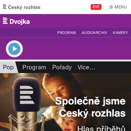
Přejít k hlavnímu obsahu
MENU
ŽIVĚ
PROGRAM
AUDIOARCHIV
KAMERY
Pop
Program
Pořady
Více
…