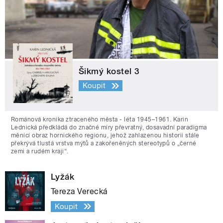
Šikmý kostel 3
Koupit
Románová kronika ztraceného města - léta 1945–1961. Karin
Lednická předkládá do značné míry převratný, dosavadní paradigma
měnící obraz hornického regionu, jehož zahlazenou historii stále
překrývá tlustá vrstva mýtů a zakořeněných stereotypů o „černé
zemi a rudém kraji“.
Lyžák
Tereza Verecká
Koupit