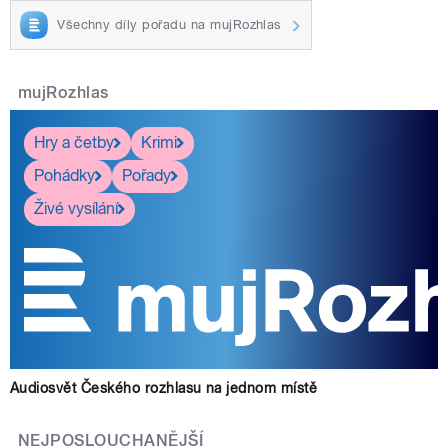
Všechny díly pořadu na mujRozhlas
mujRozhlas
Hry a četby
Krimi
Pohádky
Pořady
Živé vysílání
Audiosvět Českého rozhlasu na jednom místě
NEJPOSLOUCHANĚJŠÍ