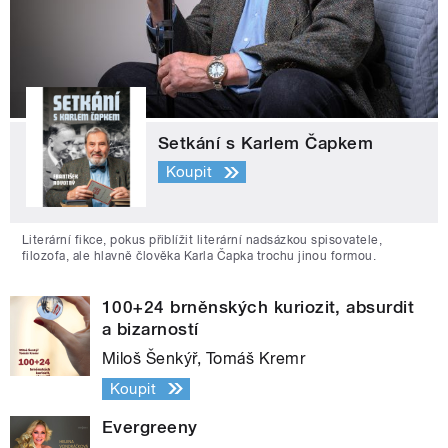
Setkání s Karlem Čapkem
Koupit
Literární fikce, pokus přiblížit literární nadsázkou spisovatele,
filozofa, ale hlavně člověka Karla Čapka trochu jinou formou.
100+24 brněnských kuriozit, absurdit
a bizarností
Miloš Šenkýř, Tomáš Kremr
Koupit
Evergreeny