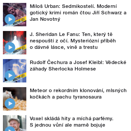
Miloš Urban: Sedmikostelí. Moderní
gotický krimi román čtou Jiří Schwarz a
Jan Novotný
J. Sheridan Le Fanu: Ten, který tě
nespouští z očí. Mysteriózní příběh
o dávné lásce, vině a trestu
Rudolf Čechura a Josef Kleibl: Vědecké
záhady Sherlocka Holmese
Meteor o rekordním klonování, mlsných
kočkách a pachu tyranosaura
Voxel skládá hity a míchá parfémy.
S jednou vůní ale marně bojuje