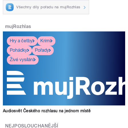
Všechny díly pořadu na mujRozhlas
mujRozhlas
Hry a četby
Krimi
Pohádky
Pořady
Živé vysílání
Audiosvět Českého rozhlasu na jednom místě
NEJPOSLOUCHANĚJŠÍ