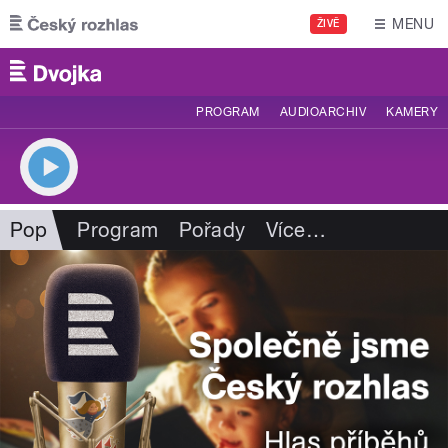
Přejít k hlavnímu obsahu
MENU
ŽIVĚ
PROGRAM
AUDIOARCHIV
KAMERY
Pop
Program
Pořady
Více
…