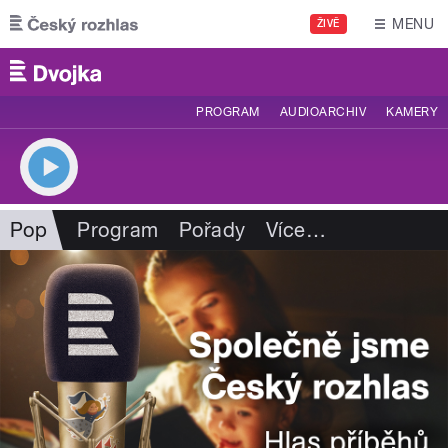
Přejít k hlavnímu obsahu
MENU
ŽIVĚ
PROGRAM
AUDIOARCHIV
KAMERY
Pop
Program
Pořady
Více
…