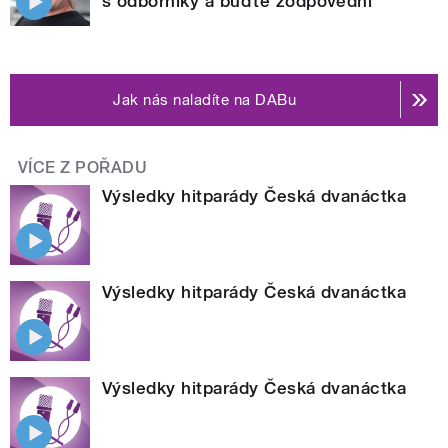
s odborníky a buďte zodpovědní
Jak nás naladíte na DABu
VÍCE Z POŘADU
Výsledky hitparády Česká dvanáctka
Výsledky hitparády Česká dvanáctka
Výsledky hitparády Česká dvanáctka