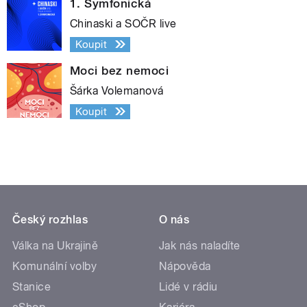
1. Symfonická
Chinaski a SOČR live
Koupit
Moci bez nemoci
Šárka Volemanová
Koupit
Český rozhlas
O nás
Válka na Ukrajině
Jak nás naladíte
Komunální volby
Nápověda
Stanice
Lidé v rádiu