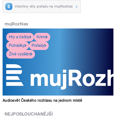
Všechny díly pořadu na mujRozhlas
mujRozhlas
Hry a četby
Krimi
Pohádky
Pořady
Živé vysílání
Audiosvět Českého rozhlasu na jednom místě
NEJPOSLOUCHANĚJŠÍ