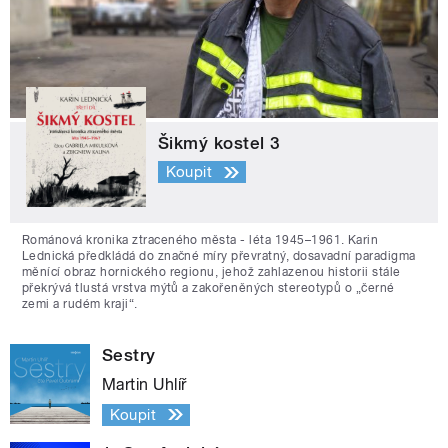
Šikmý kostel 3
Koupit
Románová kronika ztraceného města - léta 1945–1961. Karin
Lednická předkládá do značné míry převratný, dosavadní paradigma
měnící obraz hornického regionu, jehož zahlazenou historii stále
překrývá tlustá vrstva mýtů a zakořeněných stereotypů o „černé
zemi a rudém kraji“.
Sestry
Martin Uhlíř
Koupit