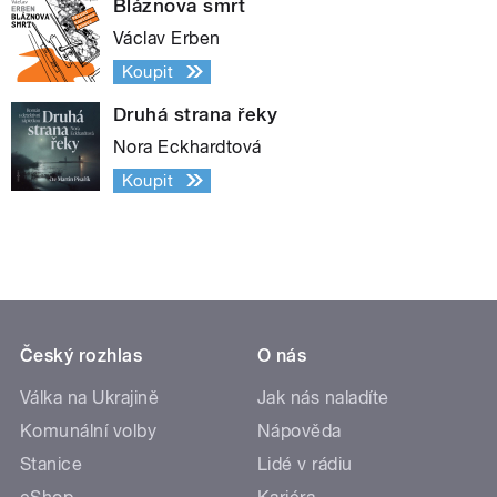
Bláznova smrt
Václav Erben
Koupit
Druhá strana řeky
Nora Eckhardtová
Koupit
Český rozhlas
O nás
Válka na Ukrajině
Jak nás naladíte
Komunální volby
Nápověda
Stanice
Lidé v rádiu