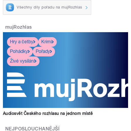
Všechny díly pořadu na mujRozhlas
mujRozhlas
Hry a četby
Krimi
Pohádky
Pořady
Živé vysílání
Audiosvět Českého rozhlasu na jednom místě
NEJPOSLOUCHANĚJŠÍ