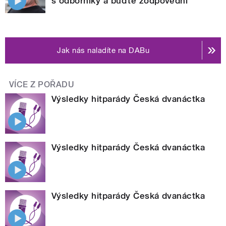
s odborníky a buďte zodpovědní
Jak nás naladíte na DABu
VÍCE Z POŘADU
Výsledky hitparády Česká dvanáctka
Výsledky hitparády Česká dvanáctka
Výsledky hitparády Česká dvanáctka