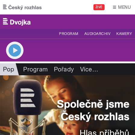
Přejít k hlavnímu obsahu
MENU
ŽIVĚ
PROGRAM
AUDIOARCHIV
KAMERY
Pop
Program
Pořady
Více
…