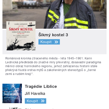
Šikmý kostel 3
Koupit
Románová kronika ztraceného města - léta 1945–1961. Karin
Lednická předkládá do značné míry převratný, dosavadní paradigma
měnící obraz hornického regionu, jehož zahlazenou historii stále
překrývá tlustá vrstva mýtů a zakořeněných stereotypů o „černé
zemi a rudém kraji“.
Tragédie Liblice
Jiří Havelka
Koupit