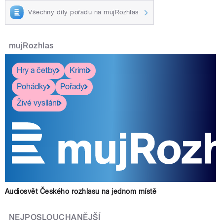
Všechny díly pořadu na mujRozhlas
mujRozhlas
Hry a četby
Krimi
Pohádky
Pořady
Živé vysílání
Audiosvět Českého rozhlasu na jednom místě
NEJPOSLOUCHANĚJŠÍ