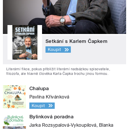
Setkání s Karlem Čapkem
Koupit
Literární fikce, pokus přiblížit literární nadsázkou spisovatele,
filozofa, ale hlavně člověka Karla Čapka trochu jinou formou.
Chalupa
Pavlína Křivánková
Koupit
Bylinková poradna
Jarka Rozsypalová-Vykoupilová, Blanka