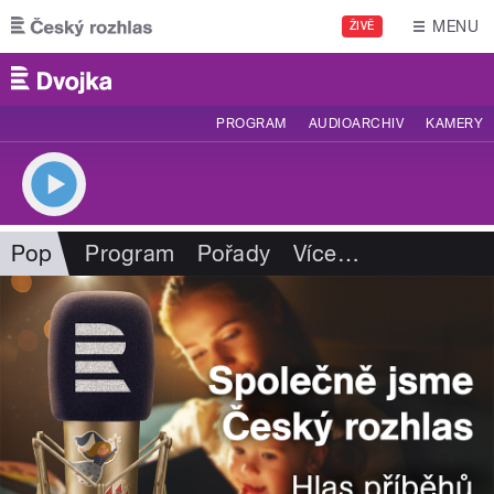
Přejít k hlavnímu obsahu
MENU
ŽIVĚ
PROGRAM
AUDIOARCHIV
KAMERY
Pop
Program
Pořady
Více
…