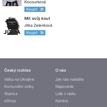
Kocourková
Koupit
Mít svůj kout
Jitka Zelenková
Koupit
Český rozhlas
O nás
Válka na Ukrajině
Jak nás naladíte
Komunální volby
Nápověda
Stanice
Lidé v rádiu
eShop
Kariéra