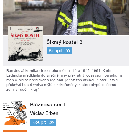
Šikmý kostel 3
Koupit
Románová kronika ztraceného města - léta 1945–1961. Karin
Lednická předkládá do značné míry převratný, dosavadní paradigma
měnící obraz hornického regionu, jehož zahlazenou historii stále
překrývá tlustá vrstva mýtů a zakořeněných stereotypů o „černé
zemi a rudém kraji“.
Bláznova smrt
Václav Erben
Koupit