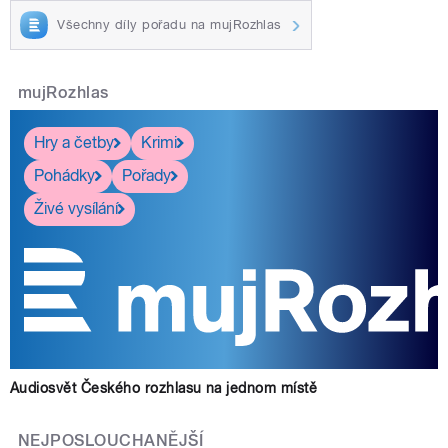
Všechny díly pořadu na mujRozhlas
mujRozhlas
Hry a četby
Krimi
Pohádky
Pořady
Živé vysílání
Audiosvět Českého rozhlasu na jednom místě
NEJPOSLOUCHANĚJŠÍ