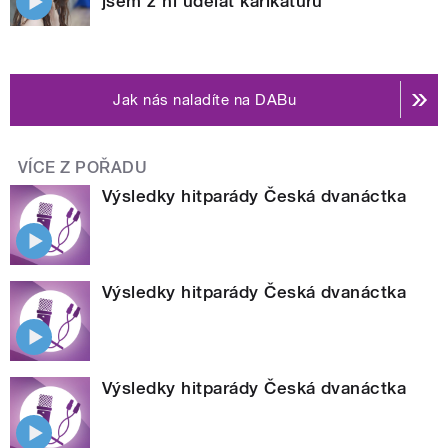
jsem z ní udělat karikaturu
Jak nás naladíte na DABu
VÍCE Z POŘADU
Výsledky hitparády Česká dvanáctka
Výsledky hitparády Česká dvanáctka
Výsledky hitparády Česká dvanáctka