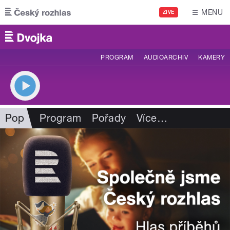
Přejít k hlavnímu obsahu
MENU
ŽIVĚ
PROGRAM
AUDIOARCHIV
KAMERY
Pop
Program
Pořady
Více
…