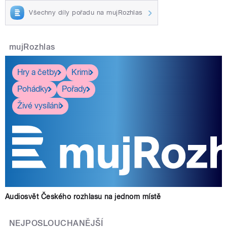
Všechny díly pořadu na mujRozhlas
mujRozhlas
Hry a četby
Krimi
Pohádky
Pořady
Živé vysílání
Audiosvět Českého rozhlasu na jednom místě
NEJPOSLOUCHANĚJŠÍ