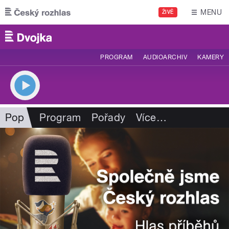
Přejít k hlavnímu obsahu
MENU
ŽIVĚ
PROGRAM
AUDIOARCHIV
KAMERY
Pop
Program
Pořady
Více
…