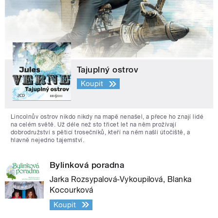
Tajuplný ostrov
Koupit
Lincolnův ostrov nikdo nikdy na mapě nenašel, a přece ho znají lidé
na celém světě. Už déle než sto třicet let na něm prožívají
dobrodružství s pěticí trosečníků, kteří na něm našli útočiště, a
hlavně nejedno tajemství.
Bylinková poradna
Jarka Rozsypalová-Vykoupilová, Blanka
Kocourková
Koupit