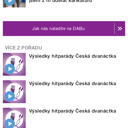
jsem z ní udělat karikaturu
Jak nás naladíte na DABu
VÍCE Z POŘADU
Výsledky hitparády Česká dvanáctka
Výsledky hitparády Česká dvanáctka
Výsledky hitparády Česká dvanáctka