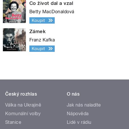
Co život dal a vzal
Betty MacDonaldová
Koupit
Zámek
Franz Kafka
Koupit
Český rozhlas
O nás
Válka na Ukrajině
Jak nás naladíte
Komunální volby
Nápověda
Stanice
Lidé v rádiu