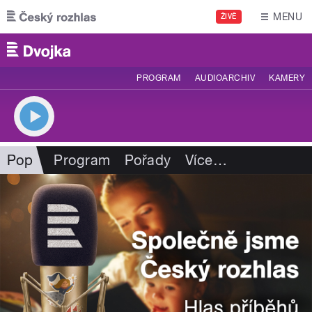
Přejít k hlavnímu obsahu
MENU
ŽIVĚ
PROGRAM
AUDIOARCHIV
KAMERY
Pop
Program
Pořady
Více
…