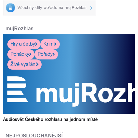
Všechny díly pořadu na mujRozhlas
mujRozhlas
Hry a četby
Krimi
Pohádky
Pořady
Živé vysílání
Audiosvět Českého rozhlasu na jednom místě
NEJPOSLOUCHANĚJŠÍ