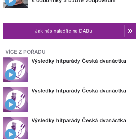
s odborníky a buďte zodpovědní
Jak nás naladíte na DABu
VÍCE Z POŘADU
Výsledky hitparády Česká dvanáctka
Výsledky hitparády Česká dvanáctka
Výsledky hitparády Česká dvanáctka