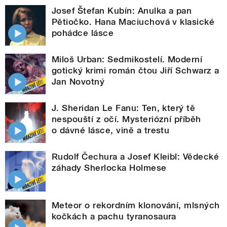
Josef Štefan Kubín: Anulka a pan
Pětiočko. Hana Maciuchová v klasické
pohádce lásce
Miloš Urban: Sedmikostelí. Moderní
gotický krimi román čtou Jiří Schwarz a
Jan Novotný
J. Sheridan Le Fanu: Ten, který tě
nespouští z očí. Mysteriózní příběh
o dávné lásce, vině a trestu
Rudolf Čechura a Josef Kleibl: Vědecké
záhady Sherlocka Holmese
Meteor o rekordním klonování, mlsných
kočkách a pachu tyranosaura