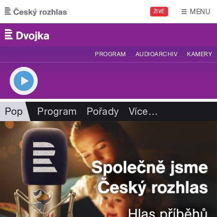
Přejít k hlavnímu obsahu
MENU
ŽIVĚ
PROGRAM
AUDIOARCHIV
KAMERY
Pop
Program
Pořady
Více
…