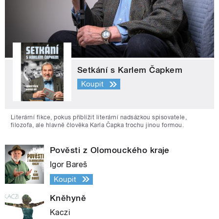
Setkání s Karlem Čapkem
Koupit
Literární fikce, pokus přiblížit literární nadsázkou spisovatele,
filozofa, ale hlavně člověka Karla Čapka trochu jinou formou.
Pověsti z Olomouckého kraje
Igor Bareš
Koupit
Kněhyně
Kaczi