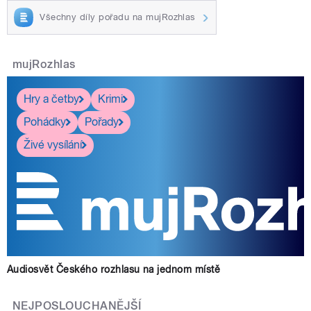
Všechny díly pořadu na mujRozhlas
mujRozhlas
Hry a četby
Krimi
Pohádky
Pořady
Živé vysílání
Audiosvět Českého rozhlasu na jednom místě
NEJPOSLOUCHANĚJŠÍ