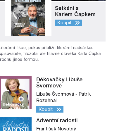
Setkání s
Karlem Čapkem
Koupit
Literární fikce, pokus přiblížit literární nadsázkou
spisovatele, filozofa, ale hlavně člověka Karla Čapka
trochu jinou formou.
Děkovačky Libuše
Švormové
Libuše Švormová - Patrik
Rozehnal
Koupit
Adventní radosti
František Novotný