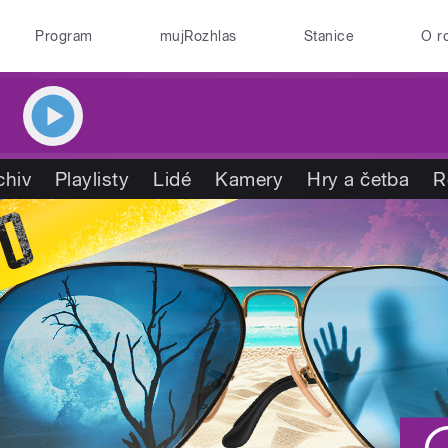
Program
mujRozhlas
Stanice
O r
chiv
Playlisty
Lidé
Kamery
Hry a četba
R