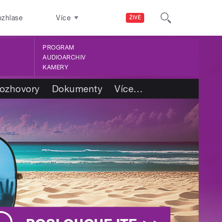
ozhlase
Více
ŽIVĚ
PROGRAM
AUDIOARCHIV
KAMERY
ozhovory
Dokumenty
Více
…