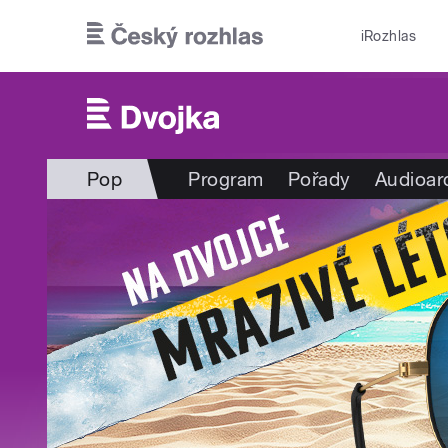
Přejít k hlavnímu obsahu
iRozhlas
Pop
Program
Pořady
Audioar