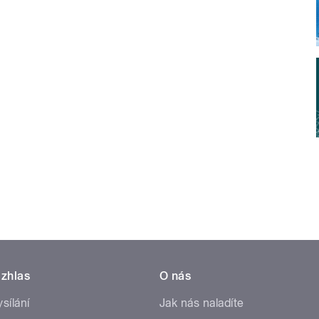
zhlas
O nás
ysílání
Jak nás naladíte