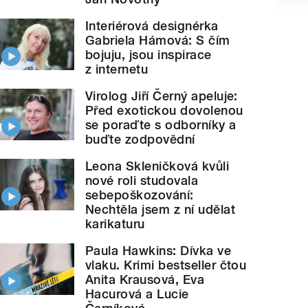
Interiérová designérka
Gabriela Hámová: S čím
bojuju, jsou inspirace
z internetu
Virolog Jiří Černý apeluje:
Před exotickou dovolenou
se poraďte s odborníky a
buďte zodpovědní
Leona Skleničková kvůli
nové roli studovala
sebepoškozování:
Nechtěla jsem z ní udělat
karikaturu
Paula Hawkins: Dívka ve
vlaku. Krimi bestseller čtou
Anita Krausová, Eva
Hacurová a Lucie