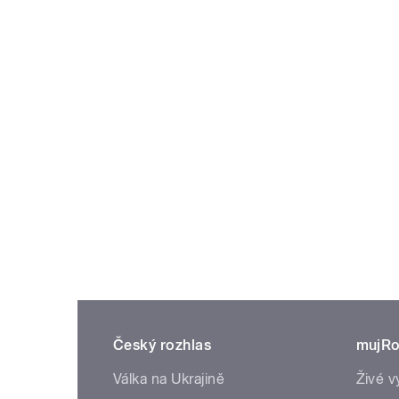
Český rozhlas
mujRo
Válka na Ukrajině
Živé v