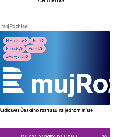
Černíková
mujRozhlas
Hry a četby
Krimi
Pohádky
Pořady
Živé vysílání
Audiosvět Českého rozhlasu na jednom místě
Jak nás naladíte na DABu