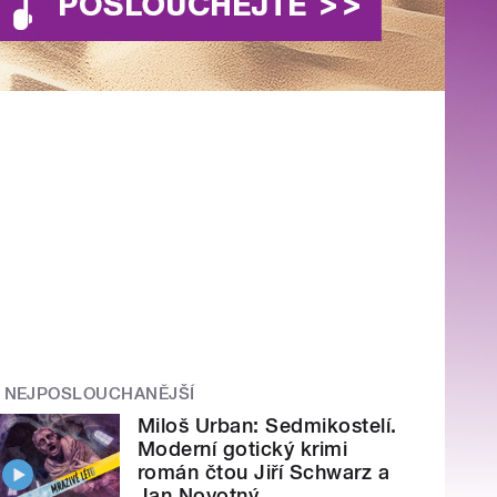
NEJPOSLOUCHANĚJŠÍ
Miloš Urban: Sedmikostelí.
Moderní gotický krimi
román čtou Jiří Schwarz a
Jan Novotný