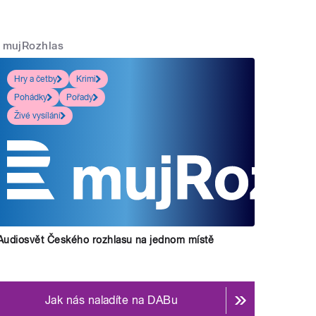
mujRozhlas
Hry a četby
Krimi
Pohádky
Pořady
Živé vysílání
Audiosvět Českého rozhlasu na jednom místě
Jak nás naladíte na DABu