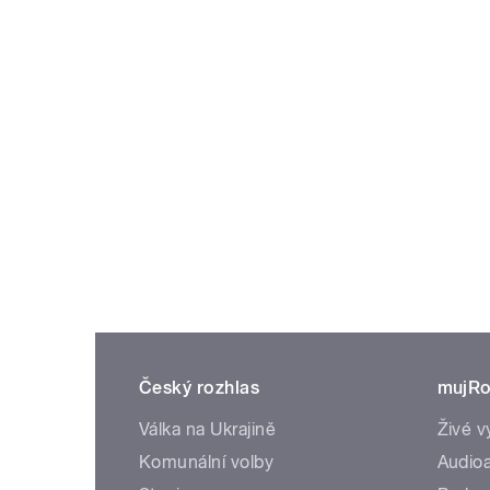
Český rozhlas
mujRo
Válka na Ukrajině
Živé v
Komunální volby
Audioa