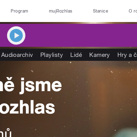
Program
mujRozhlas
Stanice
O r
Audioarchiv
Playlisty
Lidé
Kamery
Hry a 