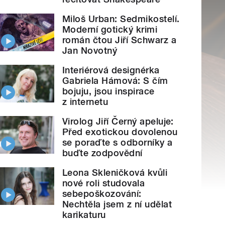
Miloš Urban: Sedmikostelí.
Moderní gotický krimi
román čtou Jiří Schwarz a
Jan Novotný
Interiérová designérka
Gabriela Hámová: S čím
bojuju, jsou inspirace
z internetu
Virolog Jiří Černý apeluje:
Před exotickou dovolenou
se poraďte s odborníky a
buďte zodpovědní
Leona Skleničková kvůli
nové roli studovala
sebepoškozování:
Nechtěla jsem z ní udělat
karikaturu