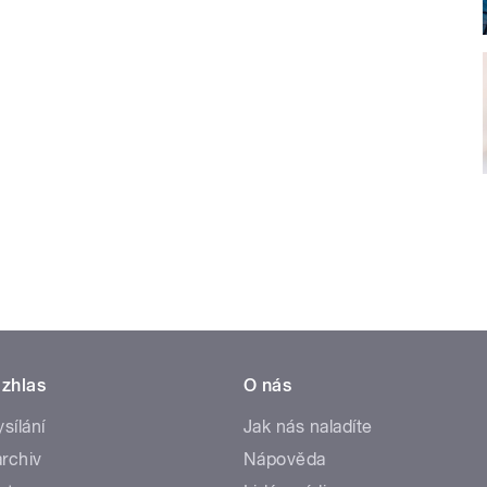
zhlas
O nás
ysílání
Jak nás naladíte
rchiv
Nápověda