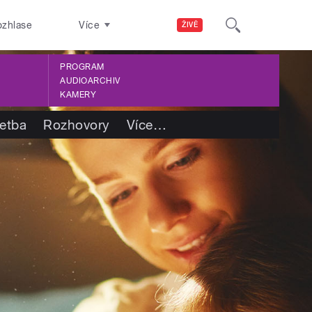
ozhlase
Více
ŽIVĚ
PROGRAM
AUDIOARCHIV
KAMERY
četba
Rozhovory
Více
…