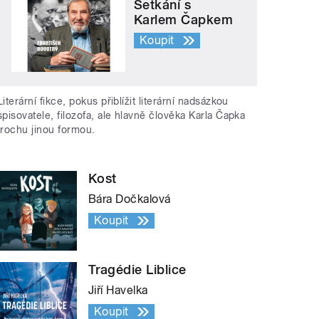
Setkání s
Karlem Čapkem
Koupit
Literární fikce, pokus přiblížit literární nadsázkou
spisovatele, filozofa, ale hlavně člověka Karla Čapka
trochu jinou formou.
Kost
Bára Dočkalová
Koupit
Tragédie Liblice
Jiří Havelka
Koupit