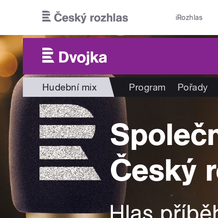
Přejít k hlavnímu obsahu
iRozhlas
Hudební mix
Program
Pořady