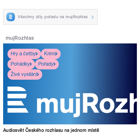
Všechny díly pořadu na mujRozhlas
mujRozhlas
Hry a četby
Krimi
Pohádky
Pořady
Živé vysílání
Audiosvět Českého rozhlasu na jednom místě