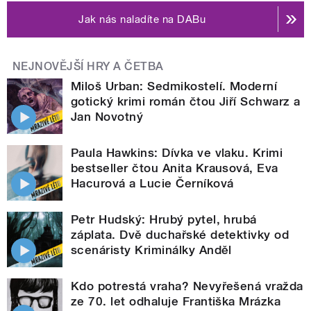
Jak nás naladíte na DABu
NEJNOVĚJŠÍ HRY A ČETBA
Miloš Urban: Sedmikostelí. Moderní
gotický krimi román čtou Jiří Schwarz a
Jan Novotný
Paula Hawkins: Dívka ve vlaku. Krimi
bestseller čtou Anita Krausová, Eva
Hacurová a Lucie Černíková
Petr Hudský: Hrubý pytel, hrubá
záplata. Dvě duchařské detektivky od
scenáristy Kriminálky Anděl
Kdo potrestá vraha? Nevyřešená vražda
ze 70. let odhaluje Františka Mrázka