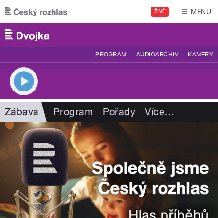
Přejít k hlavnímu obsahu
MENU
ŽIVĚ
PROGRAM
AUDIOARCHIV
KAMERY
Zábava
Program
Pořady
Více
…