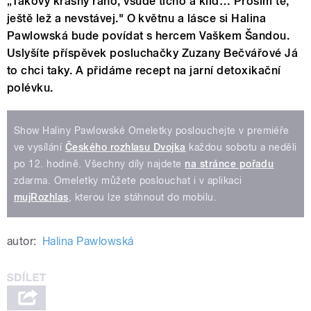
„Takový krásný ráno, všude ticho a klid… Prosím tě,
ještě lež a nevstávej." O květnu a lásce si Halina
Pawlowská bude povídat s hercem Vaškem Šandou.
Uslyšíte příspěvek posluchačky Zuzany Bečvářové Já
to chci taky. A přidáme recept na jarní detoxikační
polévku.
Show Haliny Pawlowské Omeletky poslouchejte v premiéře
ve vysílání
Českého rozhlasu Dvojka
každou sobotu a neděli
po 12. hodině. Všechny díly najdete
na stránce pořadu
zdarma. Omeletky můžete poslouchat i v aplikaci
mujRozhlas
, kterou lze stáhnout do mobilu.
autor:
Halina Pawlowská