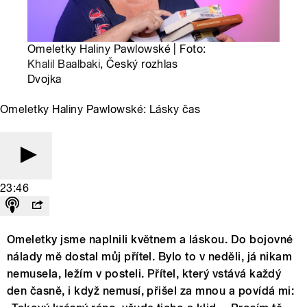
Omeletky Haliny Pawlowské | Foto:
Khalil Baalbaki
, Český rozhlas
Dvojka
Omeletky Haliny Pawlowské: Lásky čas
23:46
Omeletky jsme naplnili květnem a láskou. Do bojovné
nálady mě dostal můj přítel. Bylo to v neděli, já nikam
nemusela, ležím v posteli. Přítel, který vstává každý
den časně, i když nemusí, přišel za mnou a povídá mi: