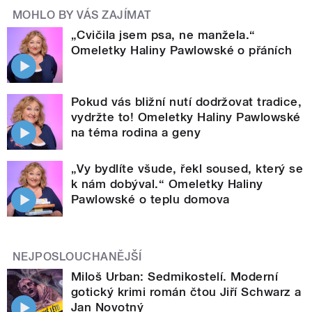
MOHLO BY VÁS ZAJÍMAT
„Cvičila jsem psa, ne manžela.“
Omeletky Haliny Pawlowské o přáních
Pokud vás bližní nutí dodržovat tradice,
vydržte to! Omeletky Haliny Pawlowské
na téma rodina a geny
„Vy bydlíte všude, řekl soused, který se
k nám dobýval.“ Omeletky Haliny
Pawlowské o teplu domova
NEJPOSLOUCHANĚJŠÍ
Miloš Urban: Sedmikostelí. Moderní
gotický krimi román čtou Jiří Schwarz a
Jan Novotný