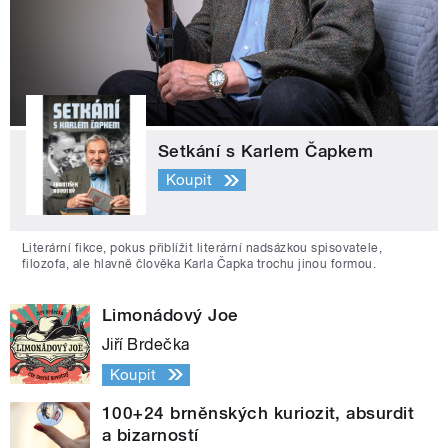
Setkání s Karlem Čapkem
Koupit
Literární fikce, pokus přiblížit literární nadsázkou spisovatele,
filozofa, ale hlavně člověka Karla Čapka trochu jinou formou.
Limonádový Joe
Jiří Brdečka
Koupit
100+24 brněnských kuriozit, absurdit
a bizarností