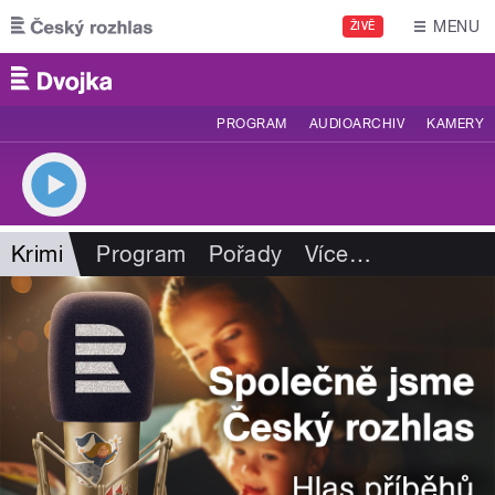
Přejít k hlavnímu obsahu
MENU
ŽIVĚ
PROGRAM
AUDIOARCHIV
KAMERY
Krimi
Program
Pořady
Více
…