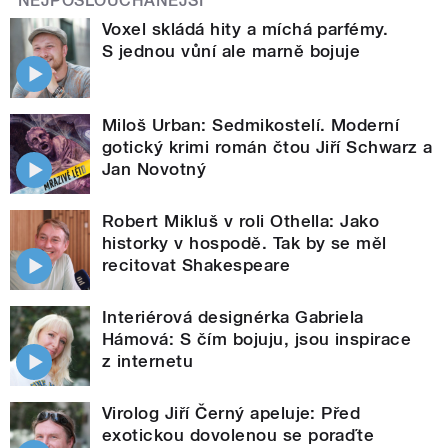
NEJPOSLOUCHANĚJŠÍ
Voxel skládá hity a míchá parfémy.
S jednou vůní ale marně bojuje
Miloš Urban: Sedmikostelí. Moderní
gotický krimi román čtou Jiří Schwarz a
Jan Novotný
Robert Mikluš v roli Othella: Jako
historky v hospodě. Tak by se měl
recitovat Shakespeare
Interiérová designérka Gabriela
Hámová: S čím bojuju, jsou inspirace
z internetu
Virolog Jiří Černý apeluje: Před
exotickou dovolenou se poraďte