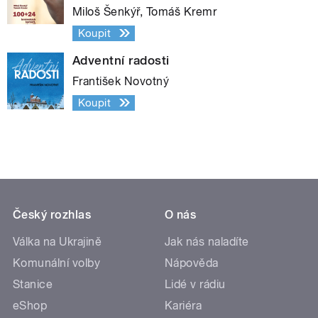
Miloš Šenkýř, Tomáš Kremr
Koupit
Adventní radosti
František Novotný
Koupit
Český rozhlas
O nás
Válka na Ukrajině
Jak nás naladíte
Komunální volby
Nápověda
Stanice
Lidé v rádiu
eShop
Kariéra