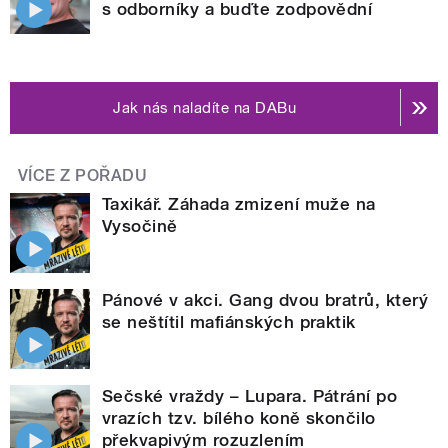
s odborníky a buďte zodpovědní
Jak nás naladíte na DABu
VÍCE Z POŘADU
Taxikář. Záhada zmizení muže na
Vysočině
Pánové v akci. Gang dvou bratrů, který
se neštítil mafiánských praktik
Sečské vraždy – Lupara. Pátrání po
vrazích tzv. bílého koně skončilo
překvapivým rozuzlením