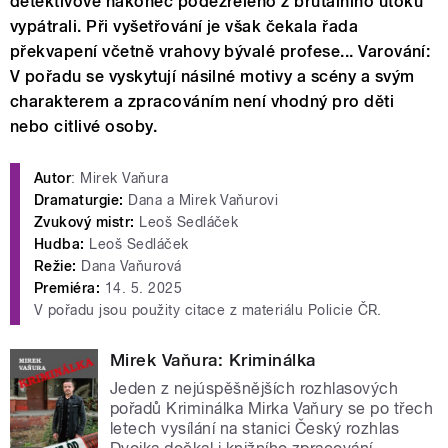
detektivové nakonec podezřelého z brutálního útoku
vypátrali. Při vyšetřování je však čekala řada
překvapení včetně vrahovy bývalé profese... Varování:
V pořadu se vyskytují násilné motivy a scény a svým
charakterem a zpracováním není vhodný pro děti
nebo citlivé osoby.
Autor
: Mirek Vaňura
Dramaturgie:
Dana a Mirek Vaňurovi
Zvukový mistr:
Leoš Sedláček
Hudba:
Leoš Sedláček
Režie:
Dana Vaňurová
Premiéra:
14. 5. 2025
V pořadu jsou použity citace z materiálu Policie ČR.
Mirek Vaňura: Kriminálka
Jeden z nejúspěšnějších rozhlasových
pořadů Kriminálka Mirka Vaňury se po třech
letech vysílání na stanici Český rozhlas