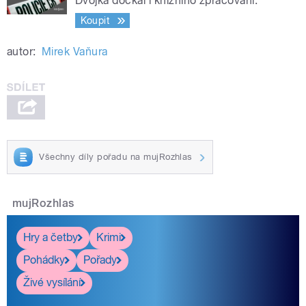
Dvojka dočkal i knižního zpracování.
Koupit
autor:
Mirek Vaňura
Všechny díly pořadu na mujRozhlas
mujRozhlas
Hry a četby
Krimi
Pohádky
Pořady
Živé vysílání