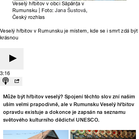
Veselý hřbitov v obci Săpânţa v
Rumunsku | Foto:
Jana Šustová
,
Český rozhlas
Veselý hřbitov v Rumunsku je místem, kde se i smrt zdá být
krásnou
3:16
Může být hřbitov veselý? Spojení těchto slov zní našim
uším velmi prapodivně, ale v Rumunsku Veselý hřbitov
opravdu existuje a dokonce je zapsán na seznamu
světového kulturního dědictví UNESCO.