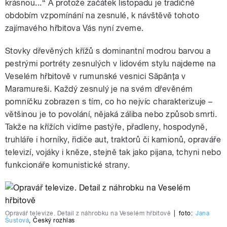
krásnou...“ A protože začátek listopadu je tradičně
obdobím vzpomínání na zesnulé, k návštěvě tohoto
zajímavého hřbitova Vás nyní zveme.
Stovky dřevěných křížů s dominantní modrou barvou a
pestrými portréty zesnulých v lidovém stylu najdeme na
Veselém hřbitově v rumunské vesnici Săpânţa v
Maramureši. Každý zesnulý je na svém dřevěném
pomníčku zobrazen s tím, co ho nejvíc charakterizuje –
většinou je to povolání, nějaká záliba nebo způsob smrti.
Takže na křížích vidíme pastýře, přadleny, hospodyně,
truhláře i horníky, řidiče aut, traktorů či kamionů, opraváře
televizí, vojáky i kněze, stejně tak jako pijana, tchyni nebo
funkcionáře komunistické strany.
Opravář televize. Detail z náhrobku na Veselém hřbitově
|
foto:
Jana
Šustová
,
Český rozhlas