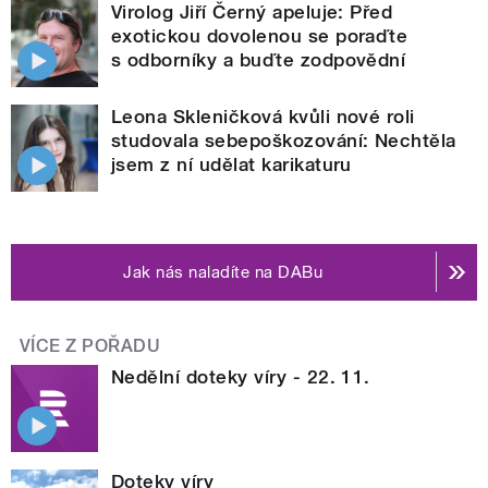
Virolog Jiří Černý apeluje: Před
exotickou dovolenou se poraďte
s odborníky a buďte zodpovědní
Leona Skleničková kvůli nové roli
studovala sebepoškozování: Nechtěla
jsem z ní udělat karikaturu
Jak nás naladíte na DABu
VÍCE Z POŘADU
Nedělní doteky víry - 22. 11.
Doteky víry