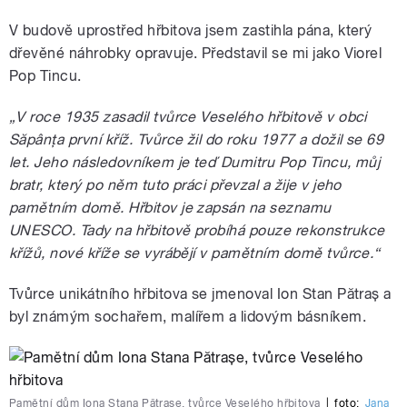
V budově uprostřed hřbitova jsem zastihla pána, který
dřevěné náhrobky opravuje. Představil se mi jako Viorel
Pop Tincu.
„V roce 1935 zasadil tvůrce Veselého hřbitově v obci
Săpânţa první kříž. Tvůrce žil do roku 1977 a dožil se 69
let. Jeho následovníkem je teď Dumitru Pop Tincu, můj
bratr, který po něm tuto práci převzal a žije v jeho
pamětním domě. Hřbitov je zapsán na seznamu
UNESCO. Tady na hřbitově probíhá pouze rekonstrukce
křížů, nové kříže se vyrábějí v pamětním domě tvůrce.“
Tvůrce unikátního hřbitova se jmenoval Ion Stan Pătraş a
byl známým sochařem, malířem a lidovým básníkem.
Pamětní dům Iona Stana Pătraşe, tvůrce Veselého hřbitova
|
foto:
Jana