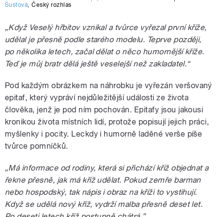
Šustová
,
Český rozhlas
„Když Veselý hřbitov vznikal a tvůrce vyřezal první kříže,
udělal je přesně podle starého modelu. Teprve později,
po několika letech, začal dělat o něco humornější kříže.
Teď je můj bratr dělá ještě veselejší než zakladatel.“
Pod každým obrázkem na náhrobku je vyřezán veršovaný
epitaf, který vypráví nejdůležitější události ze života
člověka, jenž je pod ním pochován. Epitafy jsou jakousi
kronikou života místních lidí, protože popisují jejich práci,
myšlenky i pocity. Leckdy i humorně laděné verše píše
tvůrce pomníčků.
„Má informace od rodiny, která si přichází kříž objednat a
řekne přesně, jak má kříž udělat. Pokud zemře barman
nebo hospodský, tak nápis i obraz na kříži to vystihují.
Když se udělá nový kříž, vydrží malba přesně deset let.
Po deseti letech kříž postupně chátrá.”