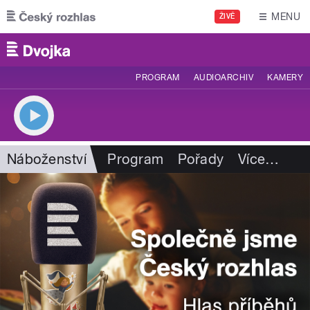
Přejít k hlavnímu obsahu
MENU
ŽIVĚ
PROGRAM
AUDIOARCHIV
KAMERY
Náboženství
Program
Pořady
Více
…