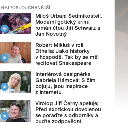
NEJPOSLOUCHANĚJŠÍ
Miloš Urban: Sedmikostelí.
Moderní gotický krimi
román čtou Jiří Schwarz a
Jan Novotný
Robert Mikluš v roli
Othella: Jako historky
v hospodě. Tak by se měl
recitovat Shakespeare
Interiérová designérka
Gabriela Hámová: S čím
bojuju, jsou inspirace
z internetu
Virolog Jiří Černý apeluje:
Před exotickou dovolenou
se poraďte s odborníky a
buďte zodpovědní