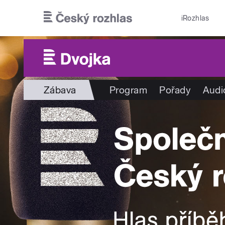
Přejít k hlavnímu obsahu
iRozhlas
Zábava
Program
Pořady
Audi