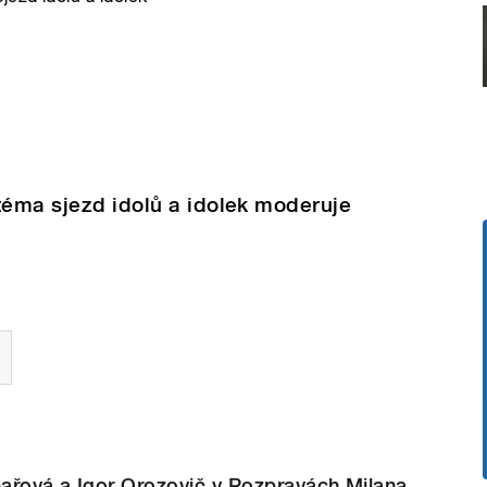
téma sjezd idolů a idolek moderuje
ařová a Igor Orozovič v Rozpravách Milana