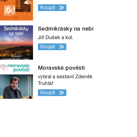
Koupit
Sedmikrásky na nebi
Jiří Dušek a kol.
Koupit
Moravské pověsti
vybral a sestavil Zdeněk
Truhlář
Koupit