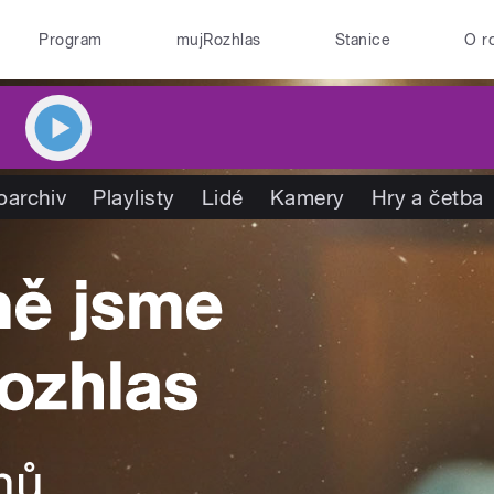
Program
mujRozhlas
Stanice
O r
oarchiv
Playlisty
Lidé
Kamery
Hry a četba