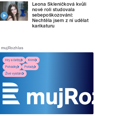
Leona Skleničková kvůli
nové roli studovala
sebepoškozování:
Nechtěla jsem z ní udělat
karikaturu
mujRozhlas
Hry a četby
Krimi
Pohádky
Pořady
Živé vysílání