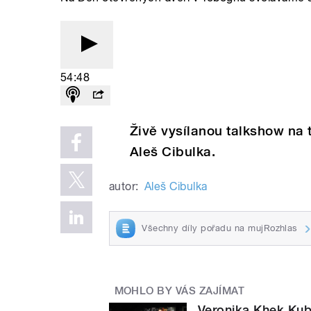
54:48
Živě vysílanou talkshow na 
Aleš Cibulka.
autor:
Aleš Cibulka
Všechny díly pořadu na mujRozhlas
MOHLO BY VÁS ZAJÍMAT
Veronika Khek Kub