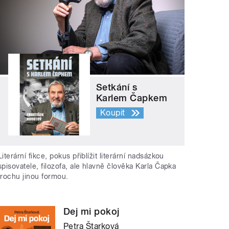
Setkání s
Karlem Čapkem
Koupit
Literární fikce, pokus přiblížit literární nadsázkou
spisovatele, filozofa, ale hlavně člověka Karla Čapka
trochu jinou formou.
Dej mi pokoj
Petra Štarková