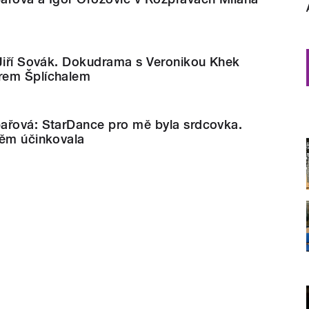
 Jiří Sovák. Dokudrama s Veronikou Khek
rem Šplíchalem
ařová: StarDance pro mě byla srdcovka.
něm účinkovala