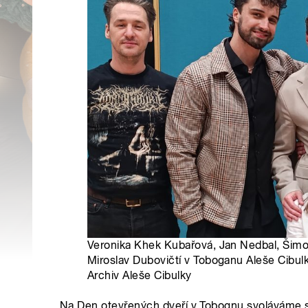
Veronika Khek Kubařová, Jan Nedbal, Šimon 
Miroslav Dubovičtí v Toboganu Aleše Cibulk
Archiv Aleše Cibulky
Na Den otevřených dveří v Tobognu svoláváme sj