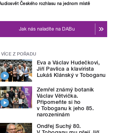
Audiosvět Českého rozhlasu na jednom místě
Jak nás naladíte na DABu
VÍCE Z POŘADU
Eva a Václav Hudečkovi,
Jiří Pavlica a klavírista
Lukáš Klánský v Toboganu
Zemřel známý botanik
Václav Větvička.
Připomeňte si ho
v Toboganu k jeho 85.
narozeninám
Ondřej Suchý 80.
V Toboganu mu přejí Jiří