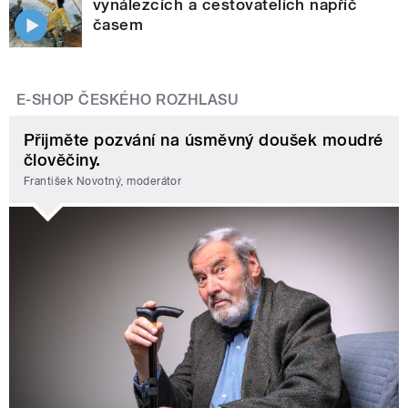
vynálezcích a cestovatelích napříč
časem
E-SHOP ČESKÉHO ROZHLASU
Přijměte pozvání na úsměvný doušek moudré
člověčiny.
František Novotný, moderátor