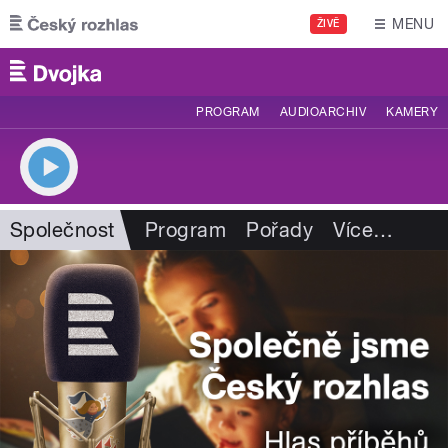
Přejít k hlavnímu obsahu
MENU
ŽIVĚ
PROGRAM
AUDIOARCHIV
KAMERY
Společnost
Program
Pořady
Více
…