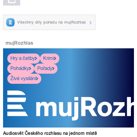
Všechny díly pořadu na mujRozhlas
mujRozhlas
Hry a četby
Krimi
Pohádky
Pořady
Živé vysílání
Audiosvět Českého rozhlasu na jednom místě