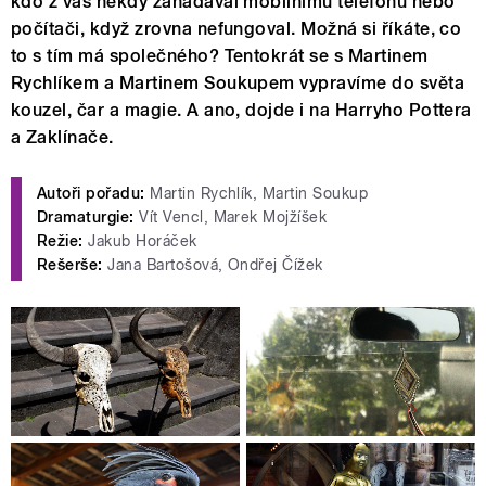
kdo z vás někdy zanadával mobilnímu telefonu nebo
počítači, když zrovna nefungoval. Možná si říkáte, co
to s tím má společného? Tentokrát se s Martinem
Rychlíkem a Martinem Soukupem vypravíme do světa
kouzel, čar a magie. A ano, dojde i na Harryho Pottera
a Zaklínače.
Autoři pořadu:
Martin Rychlík, Martin Soukup
Dramaturgie:
Vít Vencl, Marek Mojžíšek
Režie:
Jakub Horáček
Rešerše:
Jana Bartošová, Ondřej Čížek