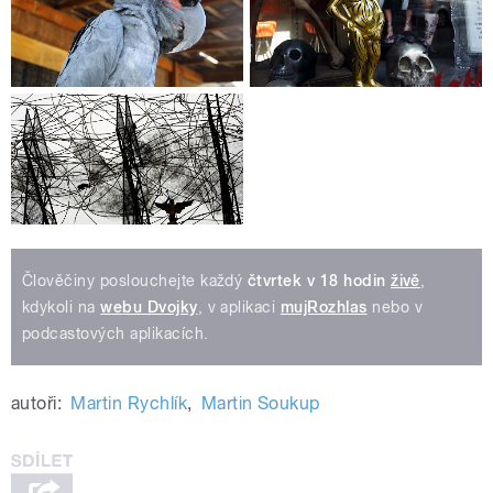
Člověčiny poslouchejte každý
čtvrtek v 18 hodin
živě
,
kdykoli na
webu Dvojky
, v aplikaci
mujRozhlas
nebo v
podcastových aplikacích.
autoři:
Martin Rychlík
,
Martin Soukup