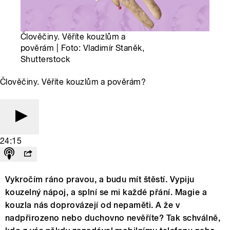
Člověčiny. Věříte kouzlům a
pověrám | Foto: Vladimír Staněk,
Shutterstock
Člověčiny. Věříte kouzlům a pověrám?
24:15
Vykročím ráno pravou, a budu mít štěstí. Vypiju
kouzelný nápoj, a splní se mi každé přání. Magie a
kouzla nás doprovázejí od nepaměti. A že v
nadpřirozeno nebo duchovno nevěříte? Tak schválně,