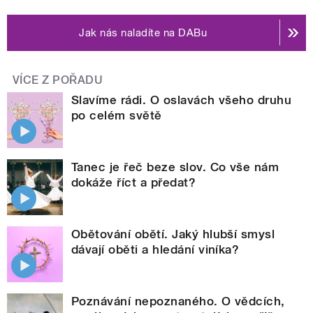
Jak nás naladíte na DABu
VÍCE Z POŘADU
Slavíme rádi. O oslavách všeho druhu
po celém světě
Tanec je řeč beze slov. Co vše nám
dokáže říct a předat?
Obětování obětí. Jaký hlubší smysl
dávají oběti a hledání viníka?
Poznávání nepoznaného. O vědcích,