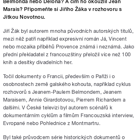
Belmonda nebo Delona? A čím ho okouzlil Jean
Marais? Připomeňte si Jiřího Žáka v rozhovoru s
Jitkou Novotnou.
Jiří Žák byl autorem mnoha původních autorských titulů,
mezi něž patří například expresivní román Já, Vincent
nebo mozaika příběhů Provence známá i neznámá. Jako
přední překladatel z francouzštiny přeložil více než 100
knih a desítky divadelních her.
Točil dokumenty o Francii, především o Paříži i o
osobnostech země galského kohouta, například cyklus
rozhovorů s Jeanem-Paulem Belmondem, Jeanem
Maraisem, Annie Girardotovou, Pierrem Richardem a
dalšími. V České televizi byl autorem scénářů k
dokumentárním cyklům a filmům Francouzská interview,
Evropané nebo Pohlednice z Montmartru.
Byl také průvodcem série historických dokumentů o