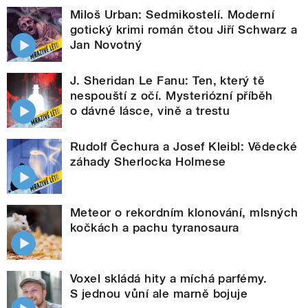
Miloš Urban: Sedmikostelí. Moderní
gotický krimi román čtou Jiří Schwarz a
Jan Novotný
J. Sheridan Le Fanu: Ten, který tě
nespouští z očí. Mysteriózní příběh
o dávné lásce, vině a trestu
Rudolf Čechura a Josef Kleibl: Vědecké
záhady Sherlocka Holmese
Meteor o rekordním klonování, mlsných
kočkách a pachu tyranosaura
Voxel skládá hity a míchá parfémy.
S jednou vůní ale marně bojuje