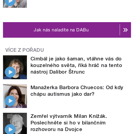
Jak nás naladíte na DABu
VÍCE Z POŘADU
Cimbál je jako šaman, vtáhne vás do
kouzelného světa, říká hráč na tento
nástroj Dalibor Štrunc
Manažerka Barbora Chuecos: Od kdy
chápu autismus jako dar?
Zemřel výtvarník Milan Knížák.
Poslechněte si ho v bilančním
rozhovoru na Dvojce