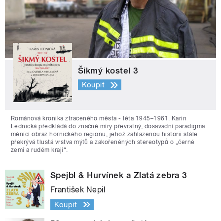
Šikmý kostel 3
Koupit
Románová kronika ztraceného města - léta 1945–1961. Karin
Lednická předkládá do značné míry převratný, dosavadní paradigma
měnící obraz hornického regionu, jehož zahlazenou historii stále
překrývá tlustá vrstva mýtů a zakořeněných stereotypů o „černé
zemi a rudém kraji“.
Spejbl & Hurvínek a Zlatá zebra 3
František Nepil
Koupit