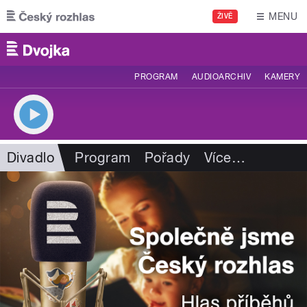
Přejít k hlavnímu obsahu
MENU
ŽIVĚ
PROGRAM
AUDIOARCHIV
KAMERY
Divadlo
Program
Pořady
Více
…