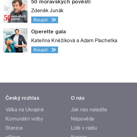
50 moravských pověstí
Zdeněk Junák
Koupit
Operette gala
Kateřina Kněžíková a Adam Plachetka
Koupit
Český rozhlas
O nás
Válka na Ukrajině
Jak nás naladíte
Komunální volby
Nápověda
Stanice
Lidé v rádiu