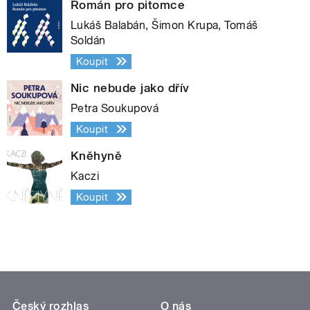
Román pro pitomce
Lukáš Balabán, Šimon Krupa, Tomáš
Soldán
Koupit
Nic nebude jako dřív
Petra Soukupová
Koupit
Kněhyně
Kaczi
Koupit
Český rozhlas
O nás