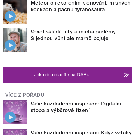
Meteor o rekordním klonování, mlsných
kočkách a pachu tyranosaura
Voxel skládá hity a míchá parfémy.
S jednou vůní ale marně bojuje
Jak nás naladíte na DABu
VÍCE Z POŘADU
Vaše každodenní inspirace: Digitální
stopa a výběrové řízení
Vaše každodenní inspirace: Když vztahy