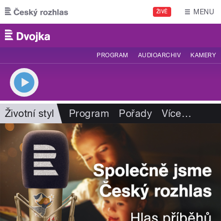
Přejít k hlavnímu obsahu
MENU
ŽIVĚ
PROGRAM
AUDIOARCHIV
KAMERY
Životní styl
Program
Pořady
Více
…