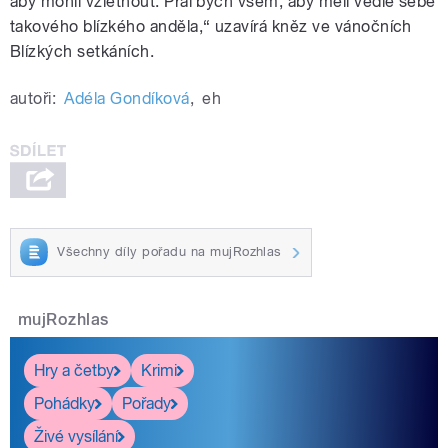
aby mohli vzlétnout. Přál bych všem, aby měli vedle sebe
takového blízkého anděla,“ uzavírá kněz ve vánočních
Blízkých setkáních.
autoři:
Adéla Gondíková
,
eh
Všechny díly pořadu na mujRozhlas
mujRozhlas
Hry a četby
Krimi
Pohádky
Pořady
Živé vysílání