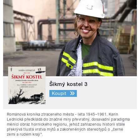
Šikmý kostel 3
Koupit
Románová kronika ztraceného města - léta 1945–1961. Karin
Lednická předkládá do značné míry převratný, dosavadní paradigma
měnící obraz hornického regionu, jehož zahlazenou historii stále
překrývá tlustá vrstva mýtů a zakořeněných stereotypů o „černé
zemi a rudém kraji“.