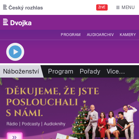
Přejít k hlavnímu obsahu
MENU
ŽIVĚ
PROGRAM
AUDIOARCHIV
KAMERY
Náboženství
Program
Pořady
Více
…