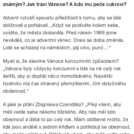
známým? Jak tráví Vánoce? A kdo mu peče cukroví?
Advent vytváří spoustu příležitostí k tomu, aby se lidé
sbližovali a potkávali. „Když se podíváte kolem sebe,
uvidíte, že města zkrásněla. Před rokem 1989 jsme
nevěděli, co je adventní věnec. Dnes se doba změnila.
Lidé se scházejí na náměstích, pijí víno, punč…“
Myslí si, že slavíme Vánoce konzumním způsobem?
„Vánoce byly vždycky konzumní a lidé na ně celý rok
šetřili, aby si dopřáli něco mimořádného. Největší
hodnotu má čas strávený přemýšlením, čím dotyčného
obdarovat.“
A jaké je přání Zbigniewa Czendlika? „Přeji všem, aby
měli vedle sebe někoho blízkého. Aby nás měl kdo
obejmout a dělal to po celý rok. Mám oblíbené motto, že
lidé jsou andělé s jedním křídlem a potřebují se obejmout,