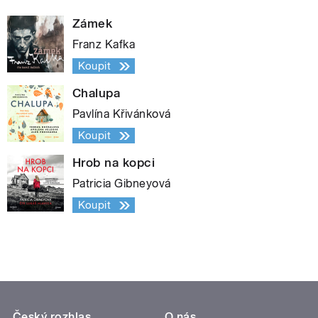
Zámek
Franz Kafka
Koupit
Chalupa
Pavlína Křivánková
Koupit
Hrob na kopci
Patricia Gibneyová
Koupit
Český rozhlas
O nás