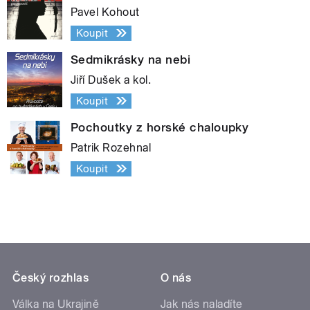
Pavel Kohout
Koupit
Sedmikrásky na nebi
Jiří Dušek a kol.
Koupit
Pochoutky z horské chaloupky
Patrik Rozehnal
Koupit
Český rozhlas
O nás
Válka na Ukrajině
Jak nás naladíte