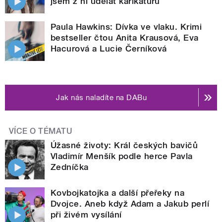
jsem z ní udělat karikaturu
Paula Hawkins: Dívka ve vlaku. Krimi
bestseller čtou Anita Krausová, Eva
Hacurová a Lucie Černíková
Jak nás naladíte na DABu
VÍCE O TÉMATU
Úžasné životy: Král českých bavičů
Vladimír Menšík podle herce Pavla
Zedníčka
Kovbojkatojka a další přeřeky na
Dvojce. Aneb když Adam a Jakub perlí
při živém vysílání