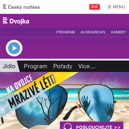
Přejít k hlavnímu obsahu
MENU
ŽIVĚ
PROGRAM
AUDIOARCHIV
KAMERY
Jídlo
Program
Pořady
Více
…