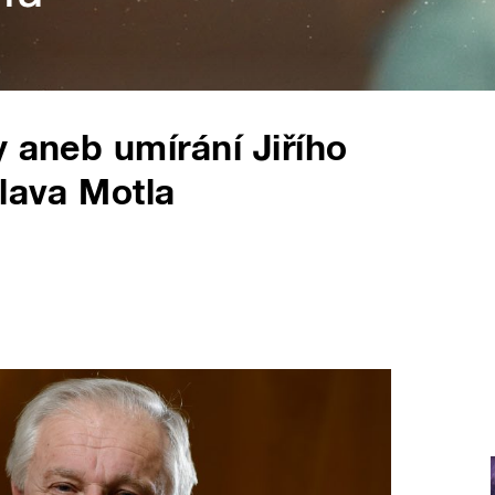
y aneb umírání Jiřího
slava Motla