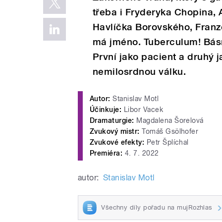
třeba i Fryderyka Chopina,
Havlíčka Borovského, Franz
má jméno. Tuberculum! Básní
První jako pacient a druhý j
nemilosrdnou válku.
Autor:
Stanislav Motl
Účinkuje:
Libor Vacek
Dramaturgie:
Magdalena Šorelová
Zvukový mistr:
Tomáš Gsölhofer
Zvukové efekty:
Petr Šplíchal
Premiéra:
4. 7. 2022
autor:
Stanislav Motl
Všechny díly pořadu na mujRozhlas