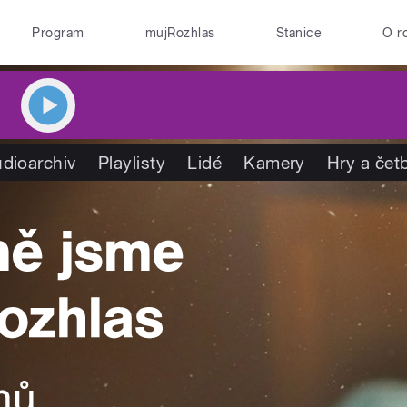
Program
mujRozhlas
Stanice
O r
dioarchiv
Playlisty
Lidé
Kamery
Hry a čet