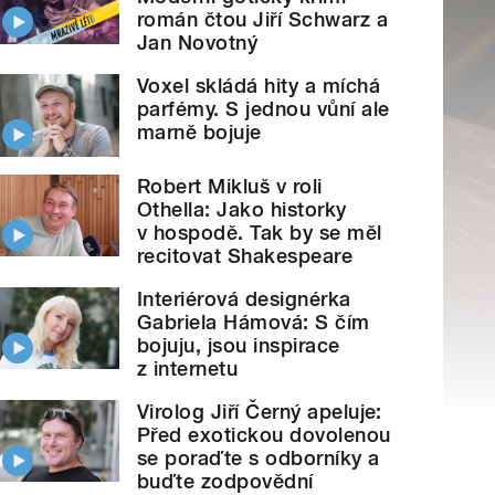
román čtou Jiří Schwarz a
Jan Novotný
Voxel skládá hity a míchá
parfémy. S jednou vůní ale
marně bojuje
Robert Mikluš v roli
Othella: Jako historky
v hospodě. Tak by se měl
recitovat Shakespeare
Interiérová designérka
Gabriela Hámová: S čím
bojuju, jsou inspirace
z internetu
Virolog Jiří Černý apeluje:
Před exotickou dovolenou
se poraďte s odborníky a
buďte zodpovědní