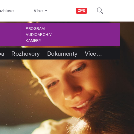
ozhlase
Více
ŽIVĚ
PROGRAM
AUDIOARCHIV
KAMERY
ba
Rozhovory
Dokumenty
Více
…