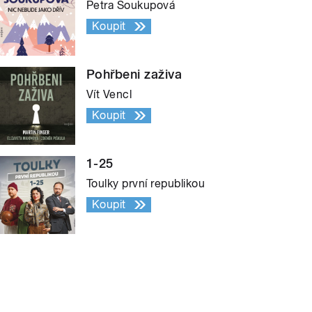
Petra Soukupová
Koupit
Pohřbeni zaživa
Vít Vencl
Koupit
1-25
Toulky první republikou
Koupit