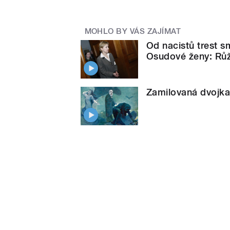
MOHLO BY VÁS ZAJÍMAT
Od nacistů trest sm
Osudové ženy: Rů
Zamilovaná dvojka