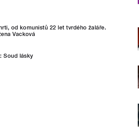
rti, od komunistů 22 let tvrdého žaláře.
žena Vacková
: Soud lásky