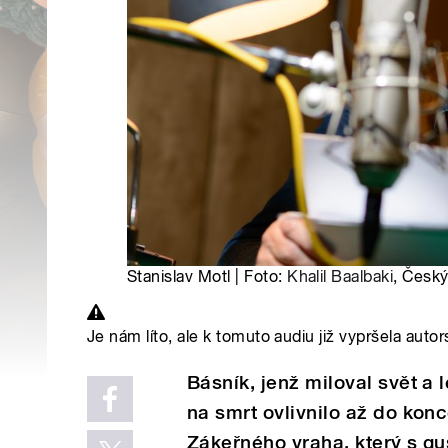
Stanislav Motl | Foto:
Khalil Baalbaki
, Český
Je nám líto, ale k tomuto audiu již vypršela autor
Básník, jenž miloval svět a
na smrt ovlivnilo až do kon
Zákeřného vraha, který s gu