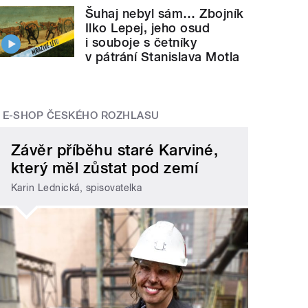
Šuhaj nebyl sám… Zbojník
Ilko Lepej, jeho osud
i souboje s četníky
v pátrání Stanislava Motla
E-SHOP ČESKÉHO ROZHLASU
Závěr příběhu staré Karviné,
který měl zůstat pod zemí
Karin Lednická, spisovatelka