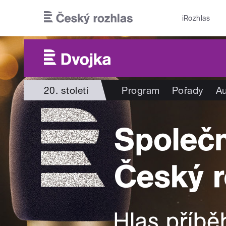
Přejít k hlavnímu obsahu
iRozhlas
20. století
Program
Pořady
Au