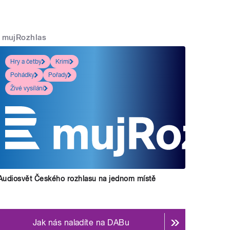
mujRozhlas
Hry a četby
Krimi
Pohádky
Pořady
Živé vysílání
Audiosvět Českého rozhlasu na jednom místě
Jak nás naladíte na DABu