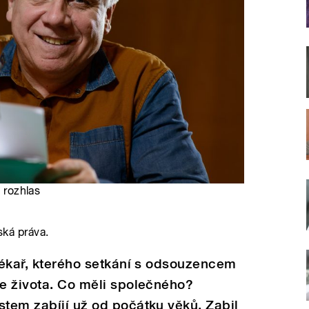
 rozhlas
ská práva.
 lékař, kterého setkání s odsouzencem
ce života. Co měli společného?
stem zabíjí už od počátku věků. Zabil