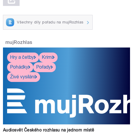
Všechny díly pořadu na mujRozhlas
mujRozhlas
Hry a četby
Krimi
Pohádky
Pořady
Živé vysílání
Audiosvět Českého rozhlasu na jednom místě