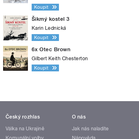
Koupit
Šikmý kostel 3
Karin Lednická
Koupit
6x Otec Brown
Gilbert Keith Chesterton
Koupit
Český rozhlas
O nás
Válka na Ukrajině
Jak nás naladíte
Komunální volby
Nápověda