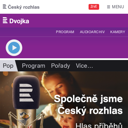
Přejít k hlavnímu obsahu
MENU
ŽIVĚ
PROGRAM
AUDIOARCHIV
KAMERY
Pop
Program
Pořady
Více
…