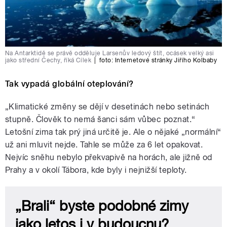
Na Antarktidě se právě odděluje Larsenův ledový štít, ocásek velký asi
jako střední Čechy, říká Cílek
|
foto:
Internetové stránky Jiřího Kolbaby
Tak vypadá globální oteplování?
„Klimatické změny se dějí v desetinách nebo setinách
stupně. Člověk to nemá šanci sám vůbec poznat.“
Letošní zima tak prý jiná určitě je. Ale o nějaké „normální“
už ani mluvit nejde. Tahle se může za 6 let opakovat.
Nejvíc sněhu nebylo překvapivě na horách, ale jižně od
Prahy a v okolí Tábora, kde byly i nejnižší teploty.