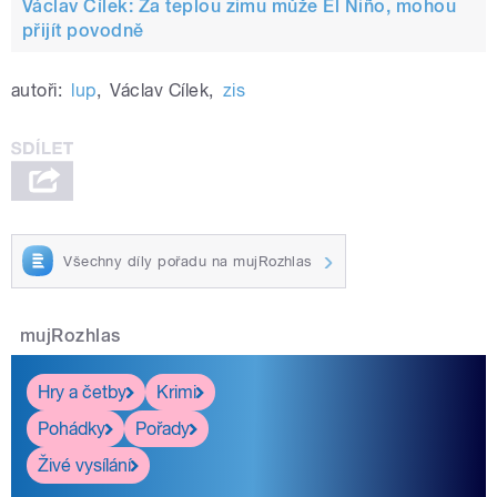
Václav Cílek: Za teplou zimu může El Niño, mohou
přijít povodně
autoři:
lup
,
Václav Cílek
,
zis
Všechny díly pořadu na mujRozhlas
mujRozhlas
Hry a četby
Krimi
Pohádky
Pořady
Živé vysílání