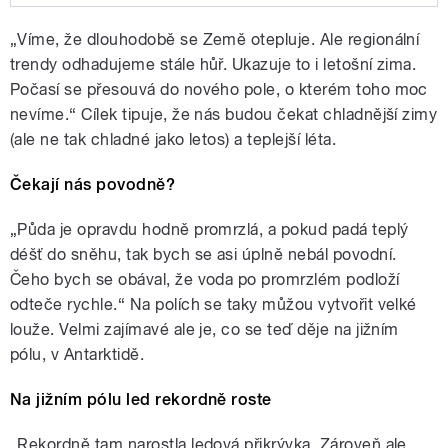
Play /
Senková.
Host: geolog Václav Cílek.
„Víme, že dlouhodobě se Země otepluje. Ale regionální
Témata: Je letošní chladná zima
začátkem globálního oteplování?
trendy odhadujeme stále hůř. Ukazuje to i letošní zima.
Nový zákon o ochraně přírody
Počasí se přesouvá do nového pole, o kterém toho moc
národních parků a akce
nevíme.“ Cílek tipuje, že nás budou čekat chladnější zimy
senátorů? Co za suroviny vlastně
Česko má a budeme je těžit?
(ale ne tak chladné jako letos) a teplejší léta.
Moderuje Zita
Čekají nás povodně?
pause
„Půda je opravdu hodně promrzlá, a pokud padá teplý
déšť do sněhu, tak bych se asi úplně nebál povodní.
Čeho bych se obával, že voda po promrzlém podloží
odteče rychle.“ Na polích se taky můžou vytvořit velké
louže. Velmi zajímavé ale je, co se teď děje na jižním
pólu, v Antarktidě.
Na jižním pólu led rekordně roste
„Rekordně tam narostla ledová přikrývka. Zároveň ale