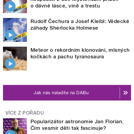
o dávné lásce, vině a trestu
Rudolf Čechura a Josef Kleibl: Vědecké
záhady Sherlocka Holmese
Meteor o rekordním klonování, mlsných
kočkách a pachu tyranosaura
Jak nás naladíte na DABu
VÍCE Z POŘADU
Popularizátor astronomie Jan Florian.
Čím vesmír děti tak fascinuje?