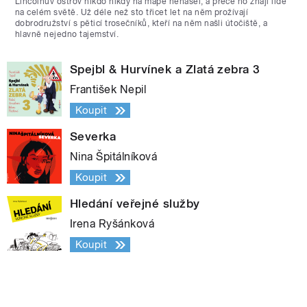
Lincolnův ostrov nikdo nikdy na mapě nenašel, a přece ho znají lidé
na celém světě. Už déle než sto třicet let na něm prožívají
dobrodružství s pěticí trosečníků, kteří na něm našli útočiště, a
hlavně nejedno tajemství.
Spejbl & Hurvínek a Zlatá zebra 3
František Nepil
Koupit
Severka
Nina Špitálníková
Koupit
Hledání veřejné služby
Irena Ryšánková
Koupit