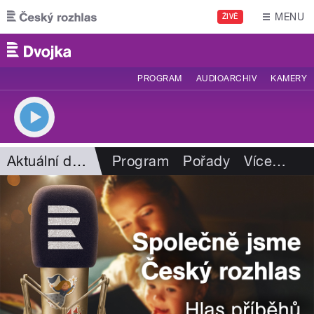
Přejít k hlavnímu obsahu
MENU
ŽIVĚ
PROGRAM
AUDIOARCHIV
KAMERY
Aktuální dění
Program
Pořady
Více
…