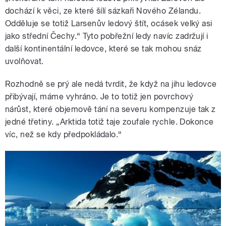
dochází k věci, ze které šílí sázkaři Nového Zélandu.
Odděluje se totiž Larsenův ledový štít, ocásek velký asi
jako střední Čechy.“ Tyto pobřežní ledy navíc zadržují i
další kontinentální ledovce, které se tak mohou snáz
uvolňovat.
Rozhodně se prý ale nedá tvrdit, že když na jihu ledovce
přibývají, máme vyhráno. Je to totiž jen povrchový
nárůst, které objemově tání na severu kompenzuje tak z
jedné třetiny. „Arktida totiž taje zoufale rychle. Dokonce
víc, než se kdy předpokládalo.“