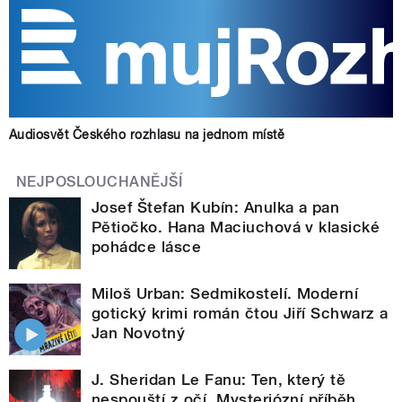
Audiosvět Českého rozhlasu na jednom místě
NEJPOSLOUCHANĚJŠÍ
Josef Štefan Kubín: Anulka a pan
Pětiočko. Hana Maciuchová v klasické
pohádce lásce
Miloš Urban: Sedmikostelí. Moderní
gotický krimi román čtou Jiří Schwarz a
Jan Novotný
J. Sheridan Le Fanu: Ten, který tě
nespouští z očí. Mysteriózní příběh