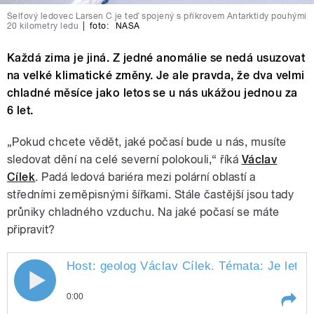
Šelfový ledovec Larsen C je teď spojený s příkrovem Antarktidy pouhými
20 kilometry ledu
|
foto:
NASA
Každá zima je jiná. Z jedné anomálie se nedá usuzovat
na velké klimatické změny. Je ale pravda, že dva velmi
chladné měsíce jako letos se u nás ukážou jednou za
6 let.
„Pokud chcete vědět, jaké počasí bude u nás, musíte
sledovat dění na celé severní polokouli,“ říká
Václav
Cílek
. Padá ledová bariéra mezi polární oblastí a
středními zeměpisnými šířkami. Stále častější jsou tady
průniky chladného vzduchu. Na jaké počasí se máte
připravit?
Host: geolog Václav Cílek. Témata: Je leto
0:00