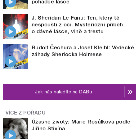
pohádce lásce
J. Sheridan Le Fanu: Ten, který tě
nespouští z očí. Mysteriózní příběh
o dávné lásce, vině a trestu
Rudolf Čechura a Josef Kleibl: Vědecké
záhady Sherlocka Holmese
Jak nás naladíte na DABu
VÍCE Z POŘADU
Úžasné životy: Marie Rosůlková podle
Jiřího Stivína