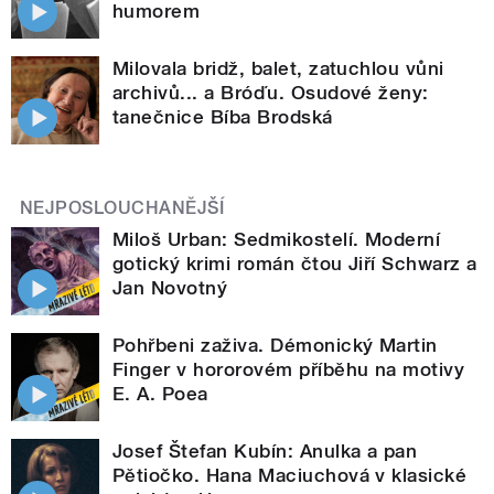
humorem
Milovala bridž, balet, zatuchlou vůni
archivů... a Bróďu. Osudové ženy:
tanečnice Bíba Brodská
NEJPOSLOUCHANĚJŠÍ
Miloš Urban: Sedmikostelí. Moderní
gotický krimi román čtou Jiří Schwarz a
Jan Novotný
Pohřbeni zaživa. Démonický Martin
Finger v hororovém příběhu na motivy
E. A. Poea
Josef Štefan Kubín: Anulka a pan
Pětiočko. Hana Maciuchová v klasické