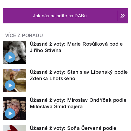
Jak nás naladíte na DABu
VÍCE Z POŘADU
Úžasné životy: Marie Rosůlková podle
Jiřího Stivína
Úžasné životy: Stanislav Libenský podle
Zdeňka Lhotského
Úžasné životy: Miroslav Ondříček podle
Miloslava Šmídmajera
Úžasné životy: Soňa Červená podle