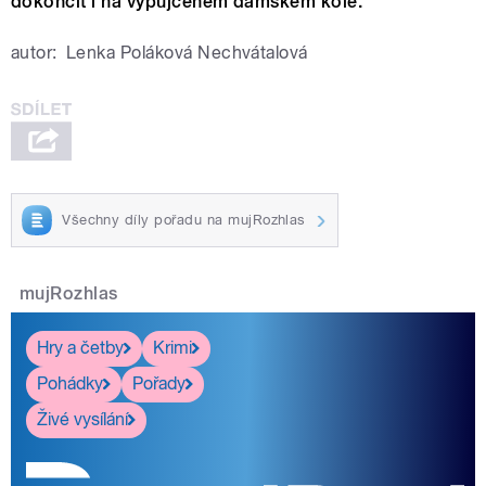
dokončit i na vypůjčeném dámském kole.
autor:
Lenka Poláková Nechvátalová
Všechny díly pořadu na mujRozhlas
mujRozhlas
Hry a četby
Krimi
Pohádky
Pořady
Živé vysílání