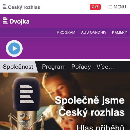
Přejít k hlavnímu obsahu
MENU
ŽIVĚ
PROGRAM
AUDIOARCHIV
KAMERY
Společnost
Program
Pořady
Více
…