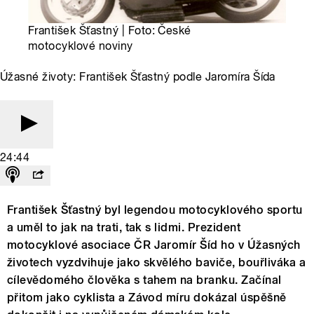
František Šťastný | Foto: České
motocyklové noviny
Úžasné životy: František Šťastný podle Jaromíra Šída
24:44
František Šťastný byl legendou motocyklového sportu
a uměl to jak na trati, tak s lidmi. Prezident
motocyklové asociace ČR Jaromír Šíd ho v Úžasných
životech vyzdvihuje jako skvělého baviče, bouřliváka a
cílevědomého člověka s tahem na branku. Začínal
přitom jako cyklista a Závod míru dokázal úspěšně