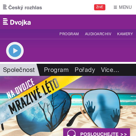
Přejít k hlavnímu obsahu
MENU
ŽIVĚ
PROGRAM
AUDIOARCHIV
KAMERY
Společnost
Program
Pořady
Více
…