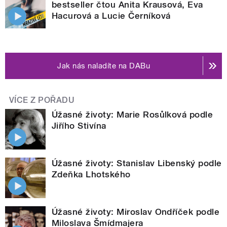
bestseller čtou Anita Krausová, Eva
Hacurová a Lucie Černíková
Jak nás naladíte na DABu
VÍCE Z POŘADU
Úžasné životy: Marie Rosůlková podle
Jiřího Stivína
Úžasné životy: Stanislav Libenský podle
Zdeňka Lhotského
Úžasné životy: Miroslav Ondříček podle
Miloslava Šmídmajera