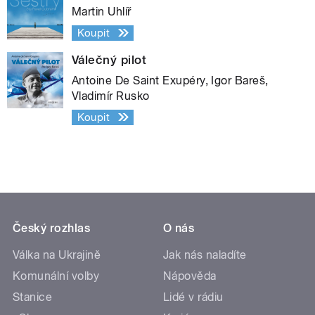
Martin Uhlíř
Koupit
Válečný pilot
Antoine De Saint Exupéry, Igor Bareš,
Vladimír Rusko
Koupit
Český rozhlas
O nás
Válka na Ukrajině
Jak nás naladíte
Komunální volby
Nápověda
Stanice
Lidé v rádiu