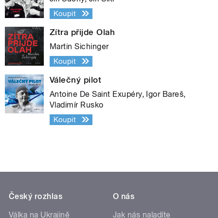
Koupit
Zítra přijde Olah
Martin Sichinger
Koupit
Válečný pilot
Antoine De Saint Exupéry, Igor Bareš,
Vladimír Rusko
Koupit
Český rozhlas
O nás
Válka na Ukrajině
Jak nás naladíte