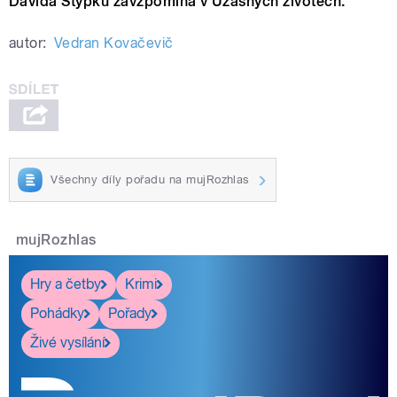
Davida Stypku zavzpomíná v Úžasných životech.
autor:
Vedran Kovačevič
Všechny díly pořadu na mujRozhlas
mujRozhlas
Hry a četby
Krimi
Pohádky
Pořady
Živé vysílání