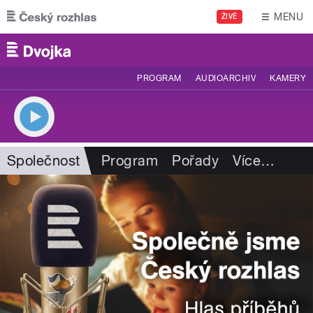
Přejít k hlavnímu obsahu
MENU
ŽIVĚ
PROGRAM
AUDIOARCHIV
KAMERY
Společnost
Program
Pořady
Více
…