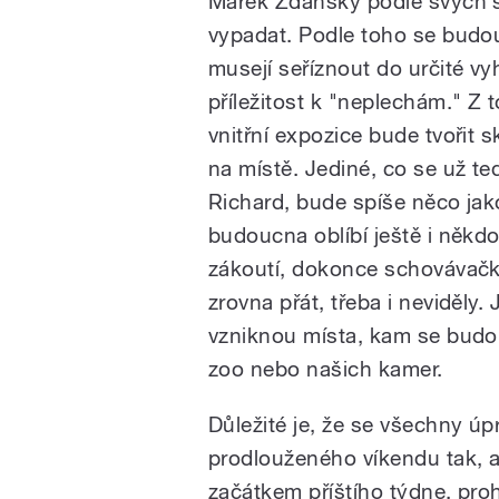
Marek Ždánský podle svých s
vypadat. Podle toho se budou
musejí seříznout do určité vy
příležitost k "neplechám." Z 
vnitřní expozice bude tvořit 
na místě. Jediné, co se už teď
Richard, bude spíše něco jako
budoucna oblíbí ještě i někdo 
zákoutí, dokonce schovávačky
zrovna přát, třeba i neviděly
vzniknou místa, kam se budou
zoo nebo našich kamer.
Důležité je, že se všechny úp
prodlouženého víkendu tak, a
začátkem příštího týdne, proh