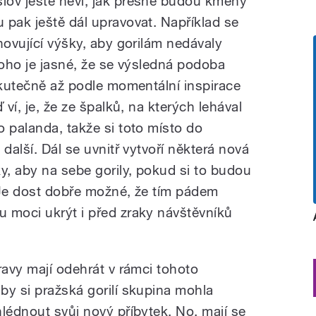
lov ještě neví, jak přesně budou kmeny
 pak ještě dál upravovat. Například se
hovující výšky, aby gorilám nedávaly
toho je jasné, že se výsledná podoba
skutečně až podle momentální inspirace
 ví, je, že ze špalků, na kterých lehával
 palanda, takže si toto místo do
další. Dál se uvnitř vytvoří některá nová
, aby na sebe gorily, pokud si to budou
. Je dost dobře možné, že tím pádem
 moci ukrýt i před zraky návštěvníků
ravy mají odehrát v rámci tohoto
by si pražská gorilí skupina mohla
lédnout svůj nový příbytek. No, mají se