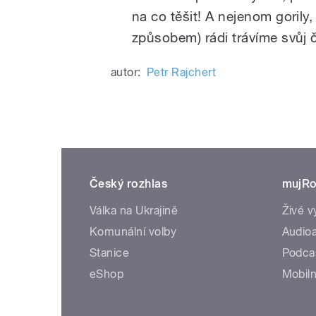
na co těšit! A nejenom gorily,
způsobem) rádi trávíme svůj 
autor:
Petr Rajchert
Český rozhlas
mujRo
Válka na Ukrajině
Živé v
Komunální volby
Audioa
Stanice
Podca
eShop
Mobiln