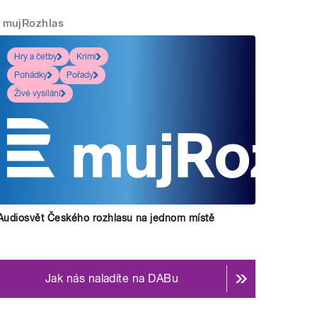
mujRozhlas
Hry a četby
Krimi
Pohádky
Pořady
Živé vysílání
Audiosvět Českého rozhlasu na jednom místě
Jak nás naladíte na DABu