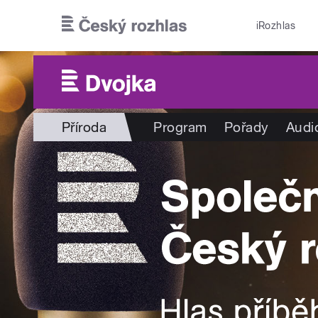
Přejít k hlavnímu obsahu
iRozhlas
Příroda
Program
Pořady
Audi