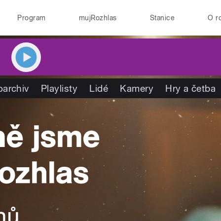
Program
mujRozhlas
Stanice
O r
oarchiv
Playlisty
Lidé
Kamery
Hry a četba