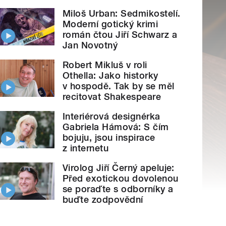
Miloš Urban: Sedmikostelí.
Moderní gotický krimi
román čtou Jiří Schwarz a
Jan Novotný
Robert Mikluš v roli
Othella: Jako historky
v hospodě. Tak by se měl
recitovat Shakespeare
Interiérová designérka
Gabriela Hámová: S čím
bojuju, jsou inspirace
z internetu
Virolog Jiří Černý apeluje:
Před exotickou dovolenou
se poraďte s odborníky a
buďte zodpovědní