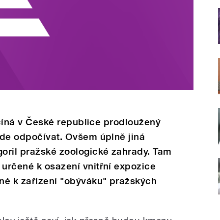
 začíná v České republice prodloužený
bude odpočívat. Ovšem úplně jiná
goril pražské zoologické zahrady. Tam
 určené k osazení vnitřní expozice
bné k zařízení "obýváku" pražských