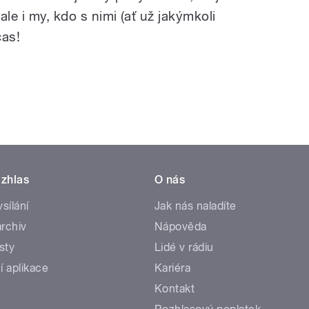
 ale i my, kdo s nimi (ať už jakýmkoli
čas!
zhlas
O nás
ysílání
Jak nás naladíte
rchiv
Nápověda
sty
Lidé v rádiu
í aplikace
Kariéra
Kontakt