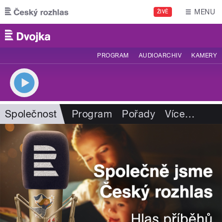
Přejít k hlavnímu obsahu
MENU
ŽIVĚ
PROGRAM
AUDIOARCHIV
KAMERY
Společnost
Program
Pořady
Více
…