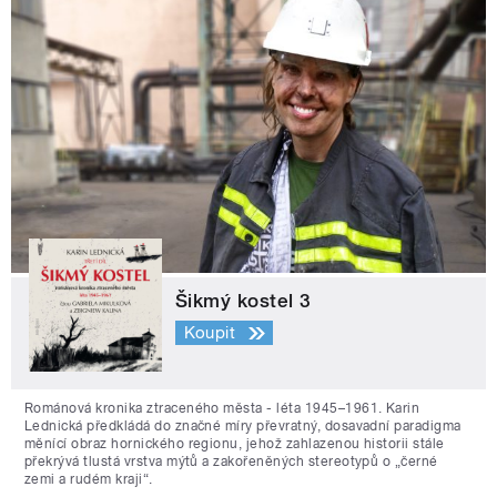
Šikmý kostel 3
Koupit
Románová kronika ztraceného města - léta 1945–1961. Karin
Lednická předkládá do značné míry převratný, dosavadní paradigma
měnící obraz hornického regionu, jehož zahlazenou historii stále
překrývá tlustá vrstva mýtů a zakořeněných stereotypů o „černé
zemi a rudém kraji“.