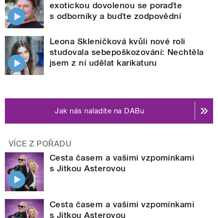
exotickou dovolenou se poraďte
s odborníky a buďte zodpovědní
Leona Skleničková kvůli nové roli
studovala sebepoškozování: Nechtěla
jsem z ní udělat karikaturu
Jak nás naladíte na DABu
VÍCE Z POŘADU
Cesta časem a vašimi vzpomínkami
s Jitkou Asterovou
Cesta časem a vašimi vzpomínkami
s Jitkou Asterovou