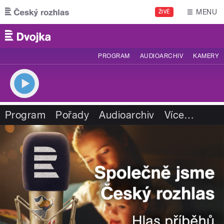
Přejít k hlavnímu obsahu
MENU
ŽIVĚ
PROGRAM
AUDIOARCHIV
KAMERY
Program
Pořady
Audioarchiv
Více
…