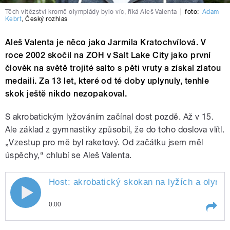
Těch vítězství kromě olympiády bylo víc, říká Aleš Valenta
|
foto:
Adam
Kebrt
,
Český rozhlas
Aleš Valenta je něco jako Jarmila Kratochvílová. V
roce 2002 skočil na ZOH v Salt Lake City jako první
člověk na světě trojité salto s pěti vruty a získal zlatou
medaili. Za 13 let, které od té doby uplynuly, tenhle
skok ještě nikdo nezopakoval.
S akrobatickým lyžováním začínal dost pozdě. Až v 15.
Ale základ z gymnastiky způsobil, že do toho doslova vlítl.
„Vzestup pro mě byl raketový. Od začátku jsem měl
úspěchy,“ chlubí se Aleš Valenta.
Host: akrobatický skokan na lyžích a olympi
0:00
Play /
Rosák.
Host: akrobatický skokan na lyžích