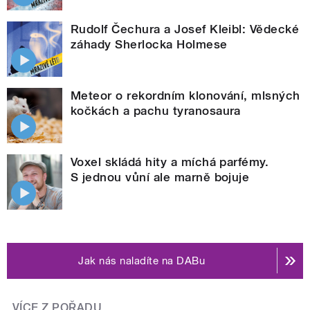
Rudolf Čechura a Josef Kleibl: Vědecké
záhady Sherlocka Holmese
Meteor o rekordním klonování, mlsných
kočkách a pachu tyranosaura
Voxel skládá hity a míchá parfémy.
S jednou vůní ale marně bojuje
Jak nás naladíte na DABu
VÍCE Z POŘADU