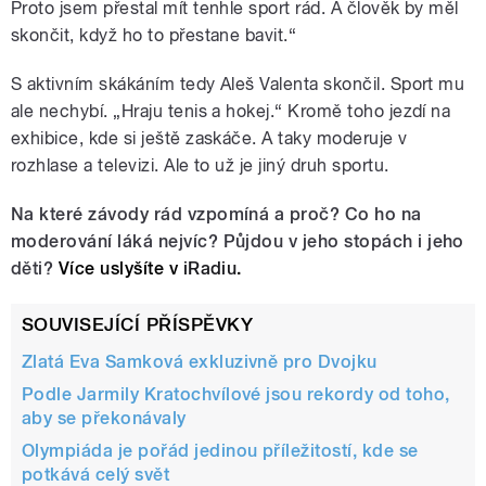
Proto jsem přestal mít tenhle sport rád. A člověk by měl
skončit, když ho to přestane bavit.“
S aktivním skákáním tedy Aleš Valenta skončil. Sport mu
ale nechybí. „Hraju tenis a hokej.“ Kromě toho jezdí na
exhibice, kde si ještě zaskáče. A taky moderuje v
rozhlase a televizi. Ale to už je jiný druh sportu.
Na které závody rád vzpomíná a proč? Co ho na
moderování láká nejvíc? Půjdou v jeho stopách i jeho
děti?
Více uslyšíte v
iRadiu
.
SOUVISEJÍCÍ PŘÍSPĚVKY
Zlatá Eva Samková exkluzivně pro Dvojku
Podle Jarmily Kratochvílové jsou rekordy od toho,
aby se překonávaly
Olympiáda je pořád jedinou příležitostí, kde se
potkává celý svět