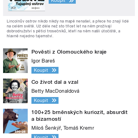
Koupit
Lincolnův ostrov nikdo nikdy na mapě nenašel, a přece ho znají lidé
na celém světě. Už déle než sto třicet let na něm prožívají
dobrodružství s pěticí trosečníků, kteří na něm našli útočiště, a
hlavně nejedno tajemství.
Pověsti z Olomouckého kraje
Igor Bareš
Koupit
Co život dal a vzal
Betty MacDonaldová
Koupit
100+25 brněnských kuriozit, absurdit
a bizarností
Miloš Šenkýř, Tomáš Kremr
Koupit