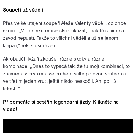
Soupeři už věděli
Přes velké utajení soupeři Aleše Valenty věděli, co chce
skočit. „V tréninku musíš skok ukázat, jinak tě s ním na
závod nepustí. Takže to všichni věděli a už se jenom
klepali,“ řekl s úsměvem.
Akrobatičtí lyžaři zkoušejí různé skoky a různé
kombinace. „Dnes to vypadá tak, že tu mojí kombinaci, to
znamená v prvním a ve druhém saltě po dvou vrutech a
ve třetím jeden vrut, ještě nikdo neskočil. Ani po 13
letech.“
Připomeňte si sestřih legendární jízdy. Klikněte na
video!