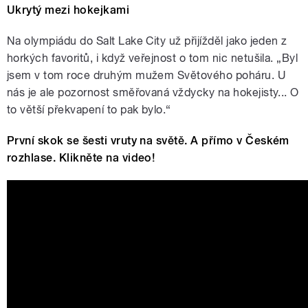
Ukrytý mezi hokejkami
a olympijský vítěz Aleš Valenta.
Moderuje Jan
Na olympiádu do Salt Lake City už přijížděl jako jeden z
horkých favoritů, i když veřejnost o tom nic netušila. „Byl
jsem v tom roce druhým mužem Světového poháru. U
nás je ale pozornost směřovaná vždycky na hokejisty... O
to větší překvapení to pak bylo.“
pause
První skok se šesti vruty na světě. A přímo v Českém
rozhlase. Klikněte na video!