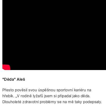
"Děda" Aleš
Přesto pověsil svou úspěšnou sportovní kariéru na
hřebík. „V rodině lyžařů jsem si připadal jako děda.
Dlouholeté zdravotní problémy se na mě taky podepsaly.