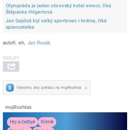
Olympiáda je jeden obrovský kotel emocí, říká
Štěpánka Hilgertová
Jan Gajdoš byl velký sportovec i hrdina, říká
spisovatelka
autoři:
eh
,
Jan Rosák
Všechny díly pořadu na mujRozhlas
mujRozhlas
Hry a četby
Krimi