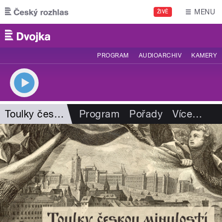
Přejít k hlavnímu obsahu
MENU
ŽIVĚ
PROGRAM
AUDIOARCHIV
KAMERY
Toulky českou minulostí
Program
Pořady
Více
…