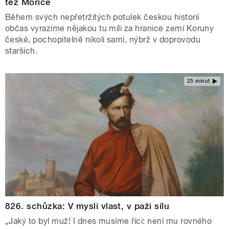
též Morice
Během svých nepřetržitých potulek českou historií
občas vyrazíme nějakou tu míli za hranice zemí Koruny
české, pochopitelně nikoli sami, nýbrž v doprovodu
starších.
25 minut
826. schůzka: V mysli vlast, v paži sílu
„Jaký to byl muž! I dnes musíme říci: není mu rovného