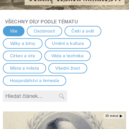
VŠECHNY DÍLY PODLE TÉMATU
Vše
Osobnosti
Češi a svět
Války a bitvy
Umění a kultura
Církev a víra
Věda a technika
Místa a města
Všední život
Hospodářství a řemesla
25 minut