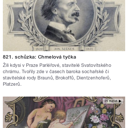
821. schůzka: Chmelová tyčka
Žili kdysi v Praze Parléřové, stavitelé Svatovítského
chrámu. Tvořily zde v časech baroka sochařské či
stavitelské rody Braunů, Brokoffů, Dientzenhoferů,
Platzerů.
25 minut