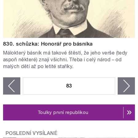
830. schůzka: Honorář pro básníka
Málokterý básník má takové štěstí, že jeho verše (tedy
aspoň některé) znají všichni. Třeba i celý národ – od
malých dětí až po letité staříky.
STRÁNKY
83
n
zí
Toulky první republikou
POSLEDNÍ VYSÍLANÉ