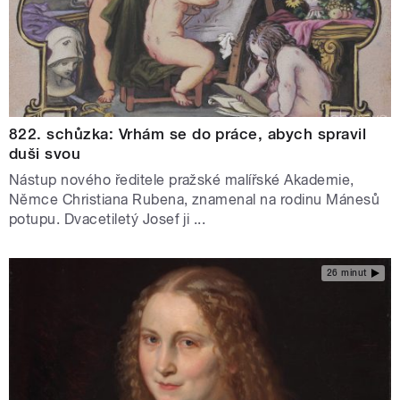
822. schůzka: Vrhám se do práce, abych spravil
duši svou
Nástup nového ředitele pražské malířské Akademie,
Němce Christiana Rubena, znamenal na rodinu Mánesů
potupu. Dvacetiletý Josef ji ...
26 minut