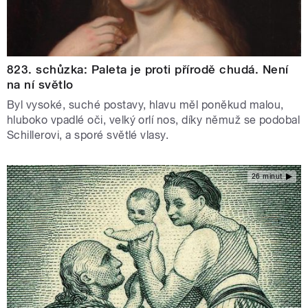
823. schůzka: Paleta je proti přírodě chudá. Není
na ní světlo
Byl vysoké, suché postavy, hlavu měl poněkud malou,
hluboko vpadlé oči, velký orlí nos, díky němuž se podobal
Schillerovi, a sporé světlé vlasy.
26 minut