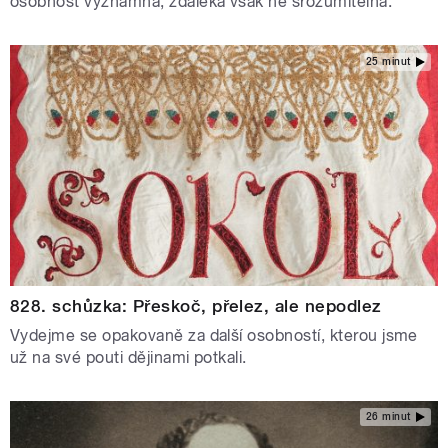
osobnost významná, zdaleka však ne srozumitelná.
25 minut
828. schůzka: Přeskoč, přelez, ale nepodlez
Vydejme se opakovaně za další osobností, kterou jsme
už na své pouti dějinami potkali.
26 minut