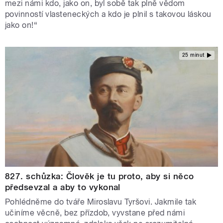
mezi námi kdo, jako on, byl sobě tak plně vědom
povinností vlasteneckých a kdo je plnil s takovou láskou
jako on!“
25 minut
827. schůzka: Člověk je tu proto, aby si něco
předsevzal a aby to vykonal
Pohlédněme do tváře Miroslavu Tyršovi. Jakmile tak
učiníme věcně, bez přízdob, vyvstane před námi