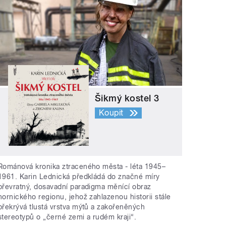
Šikmý kostel 3
Koupit
Románová kronika ztraceného města - léta 1945–
1961. Karin Lednická předkládá do značné míry
převratný, dosavadní paradigma měnící obraz
hornického regionu, jehož zahlazenou historii stále
překrývá tlustá vrstva mýtů a zakořeněných
stereotypů o „černé zemi a rudém kraji“.