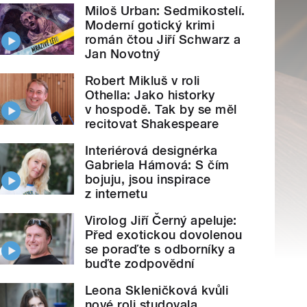
Miloš Urban: Sedmikostelí.
Moderní gotický krimi
román čtou Jiří Schwarz a
Jan Novotný
Robert Mikluš v roli
Othella: Jako historky
v hospodě. Tak by se měl
recitovat Shakespeare
Interiérová designérka
Gabriela Hámová: S čím
bojuju, jsou inspirace
z internetu
Virolog Jiří Černý apeluje:
Před exotickou dovolenou
se poraďte s odborníky a
buďte zodpovědní
Leona Skleničková kvůli
nové roli studovala