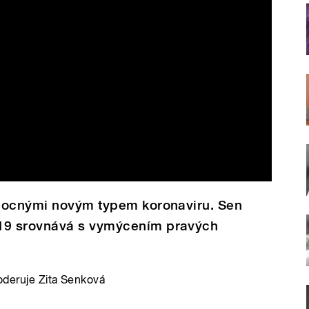
mocnými novým typem koronaviru. Sen
19 srovnává s vymýcením pravých
oderuje Zita Senková