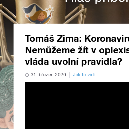
Tomáš Zima: Koronavir
Nemůžeme žít v oplexi
vláda uvolní pravidla?
31. březen 2020
Jak to vidí...