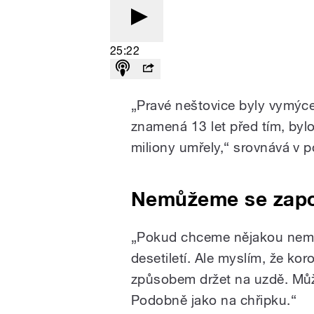
25:22
„Pravé neštovice byly vymýce
znamená 13 let před tím, bylo
miliony umřely,“ srovnává v p
Nemůžeme se zapo
„Pokud chceme nějakou nemoc
desetiletí. Ale myslím, že k
způsobem držet na uzdě. Můž
Podobně jako na chřipku.“