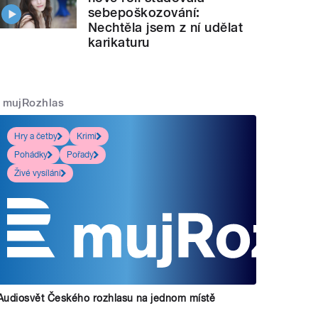
sebepoškozování:
Nechtěla jsem z ní udělat
karikaturu
mujRozhlas
Hry a četby
Krimi
Pohádky
Pořady
Živé vysílání
Audiosvět Českého rozhlasu na jednom místě