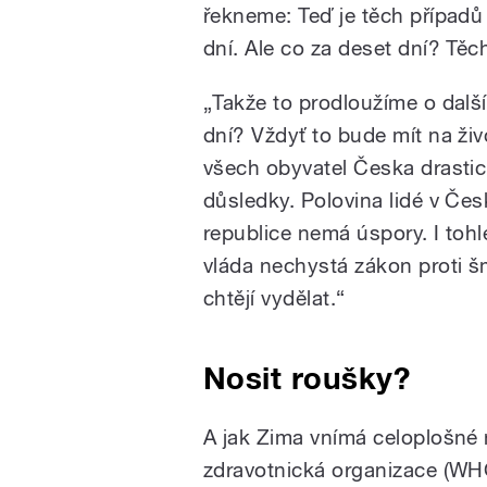
řekneme: Teď je těch případů
dní. Ale co za deset dní? Těc
„Takže to prodloužíme o dalš
dní? Vždyť to bude mít na ži
všech obyvatel Česka drasti
důsledky. Polovina lidé v Čes
republice nemá úspory. I tohl
vláda nechystá zákon proti šme
chtějí vydělat.“
Nosit roušky?
A jak Zima vnímá celoplošné 
zdravotnická organizace (WHO