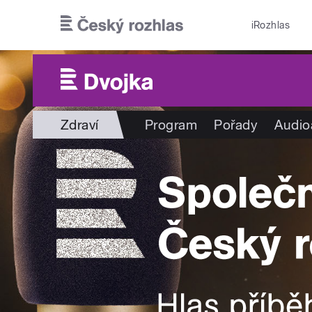
Přejít k hlavnímu obsahu
iRozhlas
Zdraví
Program
Pořady
Audio