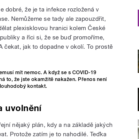
Je dobré, že je ta infekce rozložená v
ase. Nemůžeme se tady ale zapouzdřit,
dělat plexisklovou hranici kolem České
epubliky a říci si, že se buď promoříme,
 čekat, jak to dopadne v okolí. To prostě
nemusí mít nemoc. A když se s COVID-19
á to, že jste okamžitě nakažen. Přenos není
dlouhodobý kontakt.
a uvolnění
ejní nějaký plán, kdy a na základě jakých
at. Protože zatím je to nahodilé. Teďka